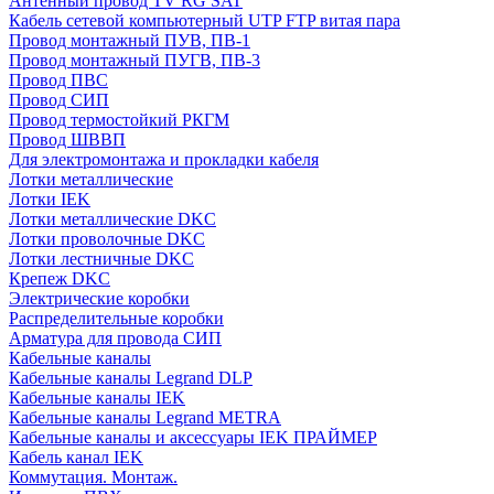
Антенный провод TV RG SAT
Кабель сетевой компьютерный UTP FTP витая пара
Провод монтажный ПУВ, ПВ-1
Провод монтажный ПУГВ, ПВ-3
Провод ПВС
Провод СИП
Провод термостойкий РКГМ
Провод ШВВП
Для электромонтажа и прокладки кабеля
Лотки металлические
Лотки IEK
Лотки металлические DKC
Лотки проволочные DKC
Лотки лестничные DKC
Крепеж DKC
Электрические коробки
Распределительные коробки
Арматура для провода СИП
Кабельные каналы
Кабельные каналы Legrand DLP
Кабельные каналы IEK
Кабельные каналы Legrand METRA
Кабельные каналы и аксессуары IEK ПРАЙМЕР
Кабель канал IEK
Коммутация. Монтаж.