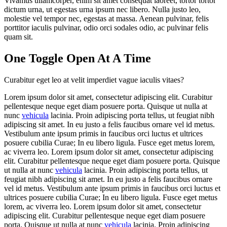
Vivamus ullamcorper, enim sit amet consequat laoreet, tortor tortor
dictum urna, ut egestas urna ipsum nec libero. Nulla justo leo,
molestie vel tempor nec, egestas at massa. Aenean pulvinar, felis
porttitor iaculis pulvinar, odio orci sodales odio, ac pulvinar felis
quam sit.
One Toggle Open At A Time
Curabitur eget leo at velit imperdiet vague iaculis vitaes?
Lorem ipsum dolor sit amet, consectetur adipiscing elit. Curabitur
pellentesque neque eget diam posuere porta. Quisque ut nulla at
nunc
vehicula
lacinia. Proin adipiscing porta tellus, ut feugiat nibh
adipiscing sit amet. In eu justo a felis faucibus ornare vel id metus.
Vestibulum ante ipsum primis in faucibus orci luctus et ultrices
posuere cubilia Curae; In eu libero ligula. Fusce eget metus lorem,
ac viverra leo. Lorem ipsum dolor sit amet, consectetur adipiscing
elit. Curabitur pellentesque neque eget diam posuere porta. Quisque
ut nulla at nunc
vehicula
lacinia. Proin adipiscing porta tellus, ut
feugiat nibh adipiscing sit amet. In eu justo a felis faucibus ornare
vel id metus. Vestibulum ante ipsum primis in faucibus orci luctus et
ultrices posuere cubilia Curae; In eu libero ligula. Fusce eget metus
lorem, ac viverra leo. Lorem ipsum dolor sit amet, consectetur
adipiscing elit. Curabitur pellentesque neque eget diam posuere
porta. Quisque ut nulla at nunc
vehicula
lacinia. Proin adipiscing