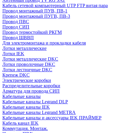
Антенный провод TV RG SAT
Кабель сетевой компьютерный UTP FTP витая пара
Провод монтажный ПУВ, ПВ-1
Провод монтажный ПУГВ, ПВ-3
Провод ПВС
Провод СИП
Провод термостойкий РКГМ
Провод ШВВП
Для электромонтажа и прокладки кабеля
Лотки металлические
Лотки IEK
Лотки металлические DKC
Лотки проволочные DKC
Лотки лестничные DKC
Крепеж DKC
Электрические коробки
Распределительные коробки
Арматура для провода СИП
Кабельные каналы
Кабельные каналы Legrand DLP
Кабельные каналы IEK
Кабельные каналы Legrand METRA
Кабельные каналы и аксессуары IEK ПРАЙМЕР
Кабель канал IEK
Коммутация. Монтаж.