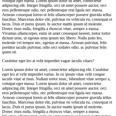
volutpat eget massa. Lorem ipsum dolor sit amet, consectetur
adipiscing elit. Integer fringilla, orci sit amet posuere auctor, orci
eros pellentesque odio, nec pellentesque erat ligula nec massa.
Aenean consequat lorem ut felis ullamcorper posuere gravida tellus
faucibus. Maecenas dolor elit, pulvinar eu vehicula eu, consequat et
lacus. Duis et purus ipsum. In auctor mattis ipsum id molestie.
Donec risus nulla, fringilla a rhoncus vitae, semper a massa.
Vivamus ullamcorper, enim sit amet consequat laoreet, tortor tortor
dictum urna, ut egestas urna ipsum nec libero. Nulla justo leo,
molestie vel tempor nec, egestas at massa. Aenean pulvinar, felis
porttitor iaculis pulvinar, odio orci sodales odio, ac pulvinar felis
quam sit.
Curabitur eget leo at velit imperdiet vague iaculis vitaes?
Lorem ipsum dolor sit amet, consectetur adipiscing elit. Curabitur
eget leo at velit imperdiet varius. In eu ipsum vitae velit congue
iaculis vitae at risus. Nullam tortor nunc, bibendum vitae semper a,
volutpat eget massa. Lorem ipsum dolor sit amet, consectetur
adipiscing elit. Integer fringilla, orci sit amet posuere auctor, orci
eros pellentesque odio, nec pellentesque erat ligula nec massa.
Aenean consequat lorem ut felis ullamcorper posuere gravida tellus
faucibus. Maecenas dolor elit, pulvinar eu vehicula eu, consequat et
lacus. Duis et purus ipsum. In auctor mattis ipsum id molestie.
Donec risus nulla, fringilla a rhoncus vitae, semper a massa.