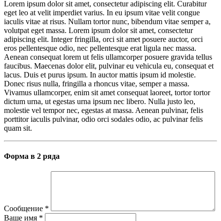
Lorem ipsum dolor sit amet, consectetur adipiscing elit. Curabitur
eget leo at velit imperdiet varius. In eu ipsum vitae velit congue
iaculis vitae at risus. Nullam tortor nunc, bibendum vitae semper a,
volutpat eget massa. Lorem ipsum dolor sit amet, consectetur
adipiscing elit. Integer fringilla, orci sit amet posuere auctor, orci
eros pellentesque odio, nec pellentesque erat ligula nec massa.
Aenean consequat lorem ut felis ullamcorper posuere gravida tellus
faucibus. Maecenas dolor elit, pulvinar eu vehicula eu, consequat et
lacus. Duis et purus ipsum. In auctor mattis ipsum id molestie.
Donec risus nulla, fringilla a rhoncus vitae, semper a massa.
Vivamus ullamcorper, enim sit amet consequat laoreet, tortor tortor
dictum urna, ut egestas urna ipsum nec libero. Nulla justo leo,
molestie vel tempor nec, egestas at massa. Aenean pulvinar, felis
porttitor iaculis pulvinar, odio orci sodales odio, ac pulvinar felis
quam sit.
Форма в 2 ряда
Сообщение
*
Ваше имя
*