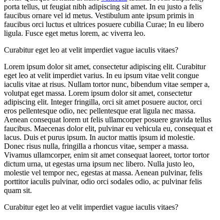
porta tellus, ut feugiat nibh adipiscing sit amet. In eu justo a felis
faucibus ornare vel id metus. Vestibulum ante ipsum primis in
faucibus orci luctus et ultrices posuere cubilia Curae; In eu libero
ligula. Fusce eget metus lorem, ac viverra leo.
Curabitur eget leo at velit imperdiet vague iaculis vitaes?
Lorem ipsum dolor sit amet, consectetur adipiscing elit. Curabitur
eget leo at velit imperdiet varius. In eu ipsum vitae velit congue
iaculis vitae at risus. Nullam tortor nunc, bibendum vitae semper a,
volutpat eget massa. Lorem ipsum dolor sit amet, consectetur
adipiscing elit. Integer fringilla, orci sit amet posuere auctor, orci
eros pellentesque odio, nec pellentesque erat ligula nec massa.
Aenean consequat lorem ut felis ullamcorper posuere gravida tellus
faucibus. Maecenas dolor elit, pulvinar eu vehicula eu, consequat et
lacus. Duis et purus ipsum. In auctor mattis ipsum id molestie.
Donec risus nulla, fringilla a rhoncus vitae, semper a massa.
Vivamus ullamcorper, enim sit amet consequat laoreet, tortor tortor
dictum urna, ut egestas urna ipsum nec libero. Nulla justo leo,
molestie vel tempor nec, egestas at massa. Aenean pulvinar, felis
porttitor iaculis pulvinar, odio orci sodales odio, ac pulvinar felis
quam sit.
Curabitur eget leo at velit imperdiet vague iaculis vitaes?