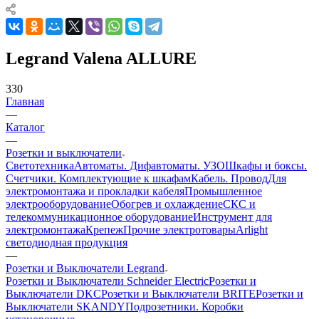
Legrand Valena ALLURE
330
Главная
—
Каталог
—
Розетки и выключатели
Светотехника
Автоматы. Дифавтоматы. УЗО
Шкафы и боксы.
Счетчики. Комплектующие к шкафам
Кабель. Провод
Для
электромонтажа и прокладки кабеля
Промышленное
электрооборудование
Обогрев и охлаждение
СКС и
телекоммуникационное оборудование
Инструмент для
электромонтажа
Крепеж
Прочие электротовары
Arlight
светодиодная продукция
—
Розетки и Выключатели Legrand
Розетки и Выключатели Schneider Electric
Розетки и
Выключатели DKC
Розетки и Выключатели BRITE
Розетки и
Выключатели SKANDY
Подрозетники. Коробки