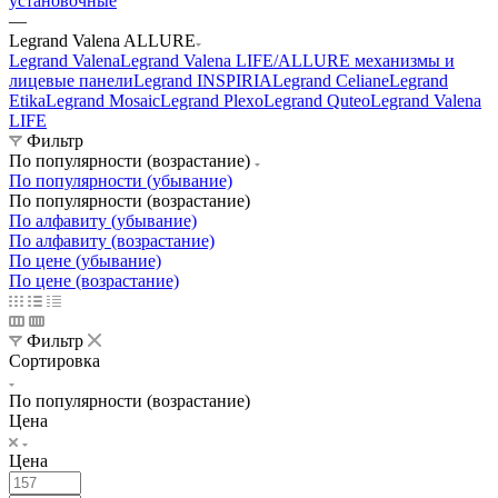
установочные
—
Legrand Valena ALLURE
Legrand Valena
Legrand Valena LIFE/ALLURE механизмы и
лицевые панели
Legrand INSPIRIA
Legrand Celiane
Legrand
Etika
Legrand Mosaic
Legrand Plexo
Legrand Quteo
Legrand Valena
LIFE
Фильтр
По популярности (возрастание)
По популярности (убывание)
По популярности (возрастание)
По алфавиту (убывание)
По алфавиту (возрастание)
По цене (убывание)
По цене (возрастание)
Фильтр
Сортировка
По популярности (возрастание)
Цена
Цена