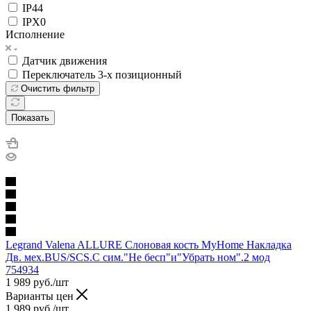
IP44
IPX0
Исполнение
Датчик движения
Переключатель 3-х позиционный
Очистить фильтр
Показать
Legrand Valena ALLURE Слоновая кость MyHome Накладка
Дв. мех.BUS/SCS.С сим."Не бесп"и"Убрать ном".2 мод
754934
1 989
руб.
/шт
Варианты цен
1 989
руб.
/шт