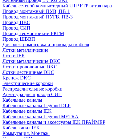
Антенный провод TV RG SAT
Кабель сетевой компьютерный UTP FTP витая пара
Провод монтажный ПУВ, ПВ-1
Провод монтажный ПУГВ, ПВ-3
Провод ПВС
Провод СИП
Провод термостойкий РКГМ
Провод ШВВП
Для электромонтажа и прокладки кабеля
Лотки металлические
Лотки IEK
Лотки металлические DKC
Лотки проволочные DKC
Лотки лестничные DKC
Крепеж DKC
Электрические коробки
Распределительные коробки
Арматура для провода СИП
Кабельные каналы
Кабельные каналы Legrand DLP
Кабельные каналы IEK
Кабельные каналы Legrand METRA
Кабельные каналы и аксессуары IEK ПРАЙМЕР
Кабель канал IEK
Коммутация. Монтаж.