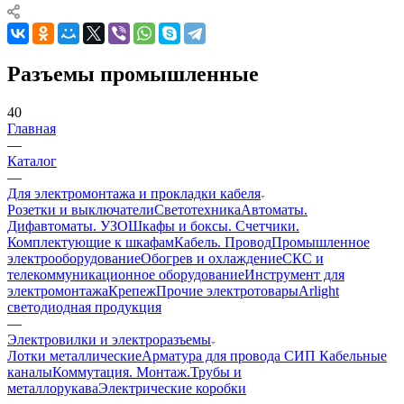
Разъемы промышленные
40
Главная
—
Каталог
—
Для электромонтажа и прокладки кабеля
Розетки и выключатели
Светотехника
Автоматы.
Дифавтоматы. УЗО
Шкафы и боксы. Счетчики.
Комплектующие к шкафам
Кабель. Провод
Промышленное
электрооборудование
Обогрев и охлаждение
СКС и
телекоммуникационное оборудование
Инструмент для
электромонтажа
Крепеж
Прочие электротовары
Arlight
светодиодная продукция
—
Электровилки и электроразъемы
Лотки металлические
Арматура для провода СИП
Кабельные
каналы
Коммутация. Монтаж.
Трубы и
металлорукава
Электрические коробки