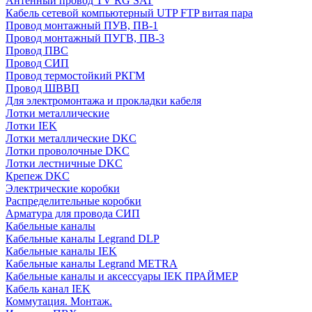
Антенный провод TV RG SAT
Кабель сетевой компьютерный UTP FTP витая пара
Провод монтажный ПУВ, ПВ-1
Провод монтажный ПУГВ, ПВ-3
Провод ПВС
Провод СИП
Провод термостойкий РКГМ
Провод ШВВП
Для электромонтажа и прокладки кабеля
Лотки металлические
Лотки IEK
Лотки металлические DKC
Лотки проволочные DKC
Лотки лестничные DKC
Крепеж DKC
Электрические коробки
Распределительные коробки
Арматура для провода СИП
Кабельные каналы
Кабельные каналы Legrand DLP
Кабельные каналы IEK
Кабельные каналы Legrand METRA
Кабельные каналы и аксессуары IEK ПРАЙМЕР
Кабель канал IEK
Коммутация. Монтаж.