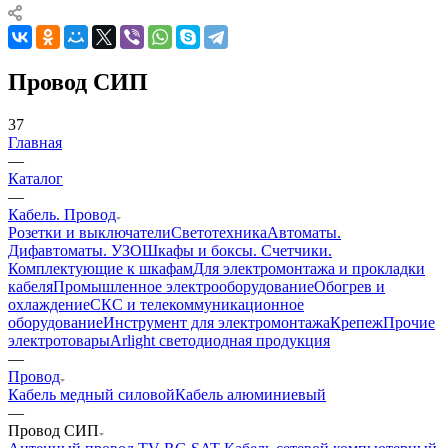
Провод СИП
37
Главная
—
Каталог
—
Кабель. Провод
Розетки и выключатели
Светотехника
Автоматы.
Дифавтоматы. УЗО
Шкафы и боксы. Счетчики.
Комплектующие к шкафам
Для электромонтажа и прокладки
кабеля
Промышленное электрооборудование
Обогрев и
охлаждение
СКС и телекоммуникационное
оборудование
Инструмент для электромонтажа
Крепеж
Прочие
электротовары
Arlight светодиодная продукция
—
Провод
Кабель медный силовой
Кабель алюминиевый
—
Провод СИП