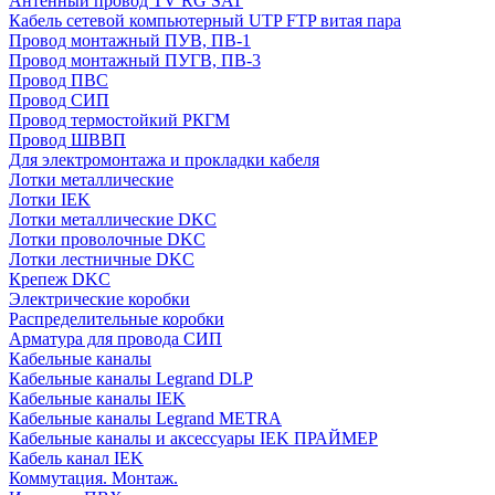
Антенный провод TV RG SAT
Кабель сетевой компьютерный UTP FTP витая пара
Провод монтажный ПУВ, ПВ-1
Провод монтажный ПУГВ, ПВ-3
Провод ПВС
Провод СИП
Провод термостойкий РКГМ
Провод ШВВП
Для электромонтажа и прокладки кабеля
Лотки металлические
Лотки IEK
Лотки металлические DKC
Лотки проволочные DKC
Лотки лестничные DKC
Крепеж DKC
Электрические коробки
Распределительные коробки
Арматура для провода СИП
Кабельные каналы
Кабельные каналы Legrand DLP
Кабельные каналы IEK
Кабельные каналы Legrand METRA
Кабельные каналы и аксессуары IEK ПРАЙМЕР
Кабель канал IEK
Коммутация. Монтаж.