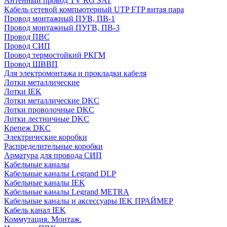
Антенный провод TV RG SAT
Кабель сетевой компьютерный UTP FTP витая пара
Провод монтажный ПУВ, ПВ-1
Провод монтажный ПУГВ, ПВ-3
Провод ПВС
Провод СИП
Провод термостойкий РКГМ
Провод ШВВП
Для электромонтажа и прокладки кабеля
Лотки металлические
Лотки IEK
Лотки металлические DKC
Лотки проволочные DKC
Лотки лестничные DKC
Крепеж DKC
Электрические коробки
Распределительные коробки
Арматура для провода СИП
Кабельные каналы
Кабельные каналы Legrand DLP
Кабельные каналы IEK
Кабельные каналы Legrand METRA
Кабельные каналы и аксессуары IEK ПРАЙМЕР
Кабель канал IEK
Коммутация. Монтаж.