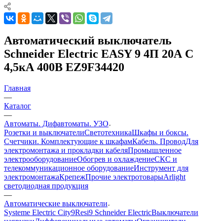
Автоматический выключатель
Schneider Electric EASY 9 4П 20А С
4,5кА 400В EZ9F34420
Главная
—
Каталог
—
Автоматы. Дифавтоматы. УЗО
Розетки и выключатели
Светотехника
Шкафы и боксы.
Счетчики. Комплектующие к шкафам
Кабель. Провод
Для
электромонтажа и прокладки кабеля
Промышленное
электрооборудование
Обогрев и охлаждение
СКС и
телекоммуникационное оборудование
Инструмент для
электромонтажа
Крепеж
Прочие электротовары
Arlight
светодиодная продукция
—
Автоматические выключатели
Systeme Electric City9
Resi9 Schneider Electric
Выключатели