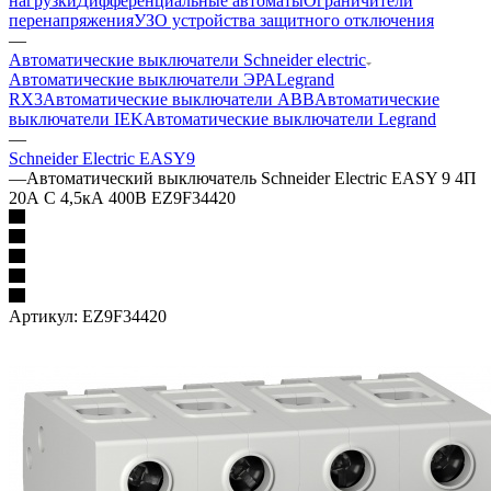
нагрузки
Дифференциальные автоматы
Ограничители
перенапряжения
УЗО устройства защитного отключения
—
Автоматические выключатели Schneider electric
Автоматические выключатели ЭРА
Legrand
RX3
Автоматические выключатели ABB
Автоматические
выключатели IEK
Автоматические выключатели Legrand
—
Schneider Electric EASY9
—
Автоматический выключатель Schneider Electric EASY 9 4П
20А С 4,5кА 400В EZ9F34420
Артикул:
EZ9F34420