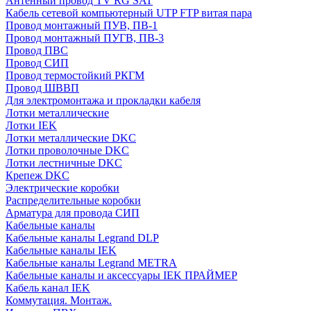
Антенный провод TV RG SAT
Кабель сетевой компьютерный UTP FTP витая пара
Провод монтажный ПУВ, ПВ-1
Провод монтажный ПУГВ, ПВ-3
Провод ПВС
Провод СИП
Провод термостойкий РКГМ
Провод ШВВП
Для электромонтажа и прокладки кабеля
Лотки металлические
Лотки IEK
Лотки металлические DKC
Лотки проволочные DKC
Лотки лестничные DKC
Крепеж DKC
Электрические коробки
Распределительные коробки
Арматура для провода СИП
Кабельные каналы
Кабельные каналы Legrand DLP
Кабельные каналы IEK
Кабельные каналы Legrand METRA
Кабельные каналы и аксессуары IEK ПРАЙМЕР
Кабель канал IEK
Коммутация. Монтаж.