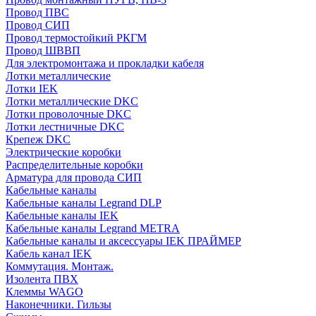
Провод ПВС
Провод СИП
Провод термостойкий РКГМ
Провод ШВВП
Для электромонтажа и прокладки кабеля
Лотки металлические
Лотки IEK
Лотки металлические DKC
Лотки проволочные DKC
Лотки лестничные DKC
Крепеж DKC
Электрические коробки
Распределительные коробки
Арматура для провода СИП
Кабельные каналы
Кабельные каналы Legrand DLP
Кабельные каналы IEK
Кабельные каналы Legrand METRA
Кабельные каналы и аксессуары IEK ПРАЙМЕР
Кабель канал IEK
Коммутация. Монтаж.
Изолента ПВХ
Клеммы WAGO
Наконечники. Гильзы