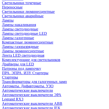
Cветильники точечные
Переносные
Светильники люминесцентные
Светильники аварийные
Лампы
Лампы накаливания
Лампы светодиодные
Лампы светодиодные LED
Лампы галогенные
Компактные люминесцентные
Лампы газоразрядные
Лампы люминесцентные
Лента LED светодиодная
Комплектующие для светильников
Драйверы для LED
Патроны под лампочку
ПРА. ЭПРА. ИЗУ. Стартеры
Стартеры
Трансформаторы для галогенных ламп
Автоматы. Дифавтоматы. УЗО
Автоматические выключатели
Автоматические выключатели ЭРА
Legrand RX3
Автоматические выключатели ABB
Автоматические выключатели IEK