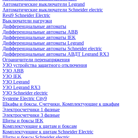
Автоматические выключатели Legrand
Автоматические выключатели Schneider electric
Resi9 Schneider Electric
Выключатели нагрузки
Дифференциальные автоматы
Дифференциальные автоматы ABB
Дифференциальные автоматы IEK
Дифференциальные автоматы Legrand
Дифференциальные автоматы Schneider electric
Дифференциальные автоматы АВДТ Legrand RX3
Ограничители перенапряжения
УЗО устройства защитного отключения
УЗО ABB
УЗО IEK
УЗО Legrand
УЗО Legrand RX3
УЗО Schneider electric
Systeme Electric City9
Шкафы и боксы. Счетчики. Комплектующие к шкафам
Электросчетчики 1 фазные
Электросчетчики 3 фазные
Щиты и боксы IEK
Комплектующие к щитам и боксам
Комплектующие к щитам Schneider Electric
Щиты и боксы Schneider electric