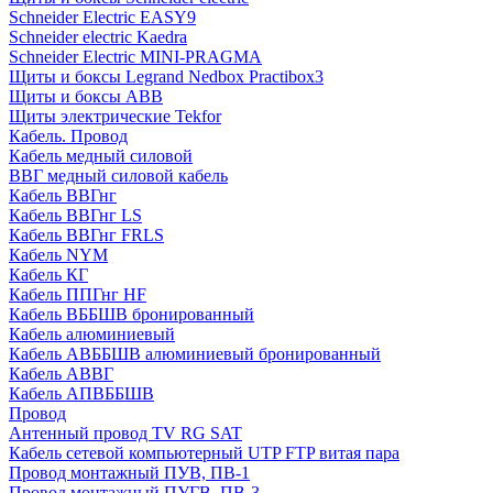
Schneider Electric EASY9
Schneider electric Kaedra
Schneider Electric MINI-PRAGMA
Щиты и боксы Legrand Nedbox Practibox3
Щиты и боксы ABB
Щиты электрические Tekfor
Кабель. Провод
Кабель медный силовой
ВВГ медный силовой кабель
Кабель ВВГнг
Кабель ВВГнг LS
Кабель ВВГнг FRLS
Кабель NYM
Кабель КГ
Кабель ППГнг HF
Кабель ВББШВ бронированный
Кабель алюминиевый
Кабель АВББШВ алюминиевый бронированный
Кабель АВВГ
Кабель АПВББШВ
Провод
Антенный провод TV RG SAT
Кабель сетевой компьютерный UTP FTP витая пара
Провод монтажный ПУВ, ПВ-1
Провод монтажный ПУГВ, ПВ-3