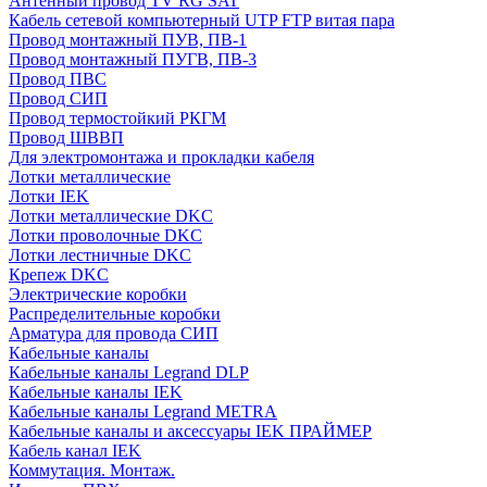
Антенный провод TV RG SAT
Кабель сетевой компьютерный UTP FTP витая пара
Провод монтажный ПУВ, ПВ-1
Провод монтажный ПУГВ, ПВ-3
Провод ПВС
Провод СИП
Провод термостойкий РКГМ
Провод ШВВП
Для электромонтажа и прокладки кабеля
Лотки металлические
Лотки IEK
Лотки металлические DKC
Лотки проволочные DKC
Лотки лестничные DKC
Крепеж DKC
Электрические коробки
Распределительные коробки
Арматура для провода СИП
Кабельные каналы
Кабельные каналы Legrand DLP
Кабельные каналы IEK
Кабельные каналы Legrand METRA
Кабельные каналы и аксессуары IEK ПРАЙМЕР
Кабель канал IEK
Коммутация. Монтаж.