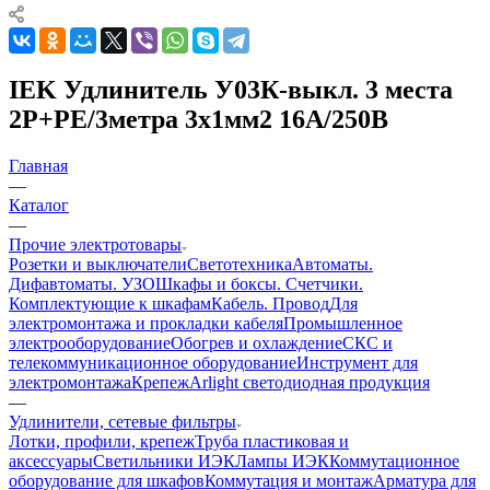
IEK Удлинитель У03К-выкл. 3 места
2Р+PЕ/3метра 3х1мм2 16А/250В
Главная
—
Каталог
—
Прочие электротовары
Розетки и выключатели
Светотехника
Автоматы.
Дифавтоматы. УЗО
Шкафы и боксы. Счетчики.
Комплектующие к шкафам
Кабель. Провод
Для
электромонтажа и прокладки кабеля
Промышленное
электрооборудование
Обогрев и охлаждение
СКС и
телекоммуникационное оборудование
Инструмент для
электромонтажа
Крепеж
Arlight светодиодная продукция
—
Удлинители, сетевые фильтры
Лотки, профили, крепеж
Труба пластиковая и
аксессуары
Светильники ИЭК
Лампы ИЭК
Коммутационное
оборудование для шкафов
Коммутация и монтаж
Арматура для