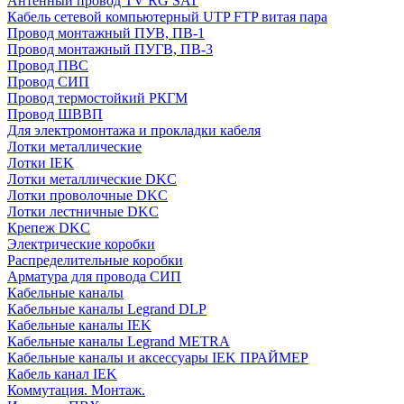
Антенный провод TV RG SAT
Кабель сетевой компьютерный UTP FTP витая пара
Провод монтажный ПУВ, ПВ-1
Провод монтажный ПУГВ, ПВ-3
Провод ПВС
Провод СИП
Провод термостойкий РКГМ
Провод ШВВП
Для электромонтажа и прокладки кабеля
Лотки металлические
Лотки IEK
Лотки металлические DKC
Лотки проволочные DKC
Лотки лестничные DKC
Крепеж DKC
Электрические коробки
Распределительные коробки
Арматура для провода СИП
Кабельные каналы
Кабельные каналы Legrand DLP
Кабельные каналы IEK
Кабельные каналы Legrand METRA
Кабельные каналы и аксессуары IEK ПРАЙМЕР
Кабель канал IEK
Коммутация. Монтаж.