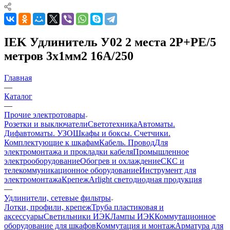
IEK Удлинитель У02 2 места 2Р+РЕ/5
метров 3х1мм2 16А/250
Главная
—
Каталог
—
Прочие электротовары
Розетки и выключатели
Светотехника
Автоматы.
Дифавтоматы. УЗО
Шкафы и боксы. Счетчики.
Комплектующие к шкафам
Кабель. Провод
Для
электромонтажа и прокладки кабеля
Промышленное
электрооборудование
Обогрев и охлаждение
СКС и
телекоммуникационное оборудование
Инструмент для
электромонтажа
Крепеж
Arlight светодиодная продукция
—
Удлинители, сетевые фильтры
Лотки, профили, крепеж
Труба пластиковая и
аксессуары
Светильники ИЭК
Лампы ИЭК
Коммутационное
оборудование для шкафов
Коммутация и монтаж
Арматура для