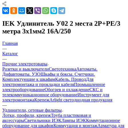
IEK Удлинитель У02 2 места 2Р+РЕ/3
метра 3х1мм2 16А/250
Главная
—
Каталог
—
Прочие электротовары
Розетки и выключатели
Светотехника
Автоматы.
Дифавтоматы. УЗО
Шкафы и боксы. Счетчики.
Комплектующие к шкафам
Кабель. Провод
Для
электромонтажа и прокладки кабеля
Промышленное
электрооборудование
Обогрев и охлаждение
СКС и
телекоммуникационное оборудование
Инструмент для
электромонтажа
Крепеж
Arlight светодиодная продукция
—
Удлинители, сетевые фильтры
Лотки, профили, крепеж
Труба пластиковая и
аксессуары
Светильники ИЭК
Лампы ИЭК
Коммутационное
оборудование для шкафов
Коммутация и монтаж
Арматура для