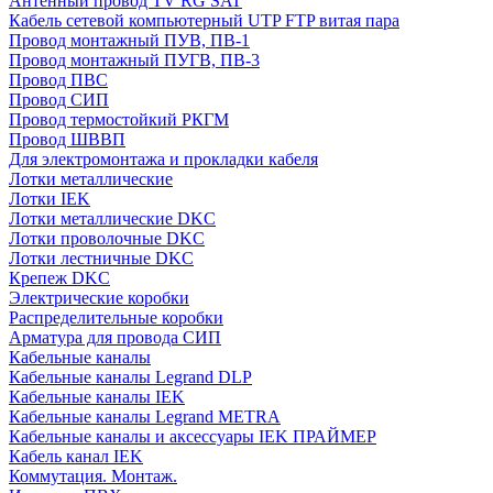
Антенный провод TV RG SAT
Кабель сетевой компьютерный UTP FTP витая пара
Провод монтажный ПУВ, ПВ-1
Провод монтажный ПУГВ, ПВ-3
Провод ПВС
Провод СИП
Провод термостойкий РКГМ
Провод ШВВП
Для электромонтажа и прокладки кабеля
Лотки металлические
Лотки IEK
Лотки металлические DKC
Лотки проволочные DKC
Лотки лестничные DKC
Крепеж DKC
Электрические коробки
Распределительные коробки
Арматура для провода СИП
Кабельные каналы
Кабельные каналы Legrand DLP
Кабельные каналы IEK
Кабельные каналы Legrand METRA
Кабельные каналы и аксессуары IEK ПРАЙМЕР
Кабель канал IEK
Коммутация. Монтаж.