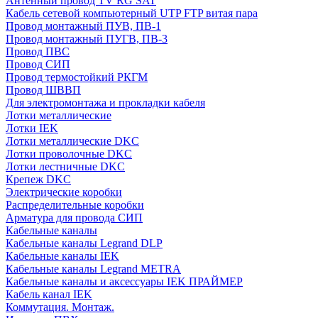
Антенный провод TV RG SAT
Кабель сетевой компьютерный UTP FTP витая пара
Провод монтажный ПУВ, ПВ-1
Провод монтажный ПУГВ, ПВ-3
Провод ПВС
Провод СИП
Провод термостойкий РКГМ
Провод ШВВП
Для электромонтажа и прокладки кабеля
Лотки металлические
Лотки IEK
Лотки металлические DKC
Лотки проволочные DKC
Лотки лестничные DKC
Крепеж DKC
Электрические коробки
Распределительные коробки
Арматура для провода СИП
Кабельные каналы
Кабельные каналы Legrand DLP
Кабельные каналы IEK
Кабельные каналы Legrand METRA
Кабельные каналы и аксессуары IEK ПРАЙМЕР
Кабель канал IEK
Коммутация. Монтаж.