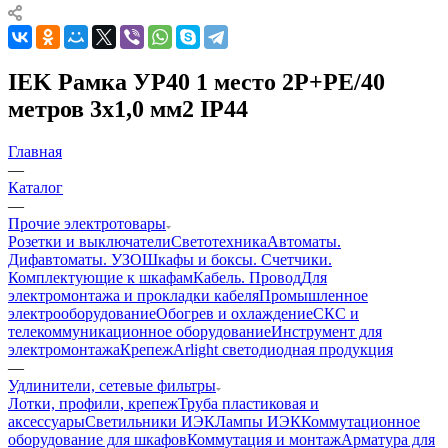
IEK Рамка УР40 1 место 2Р+PE/40
метров 3х1,0 мм2 IP44
Главная
—
Каталог
—
Прочие электротовары
Розетки и выключатели
Светотехника
Автоматы.
Дифавтоматы. УЗО
Шкафы и боксы. Счетчики.
Комплектующие к шкафам
Кабель. Провод
Для
электромонтажа и прокладки кабеля
Промышленное
электрооборудование
Обогрев и охлаждение
СКС и
телекоммуникационное оборудование
Инструмент для
электромонтажа
Крепеж
Arlight светодиодная продукция
—
Удлинители, сетевые фильтры
Лотки, профили, крепеж
Труба пластиковая и
аксессуары
Светильники ИЭК
Лампы ИЭК
Коммутационное
оборудование для шкафов
Коммутация и монтаж
Арматура для