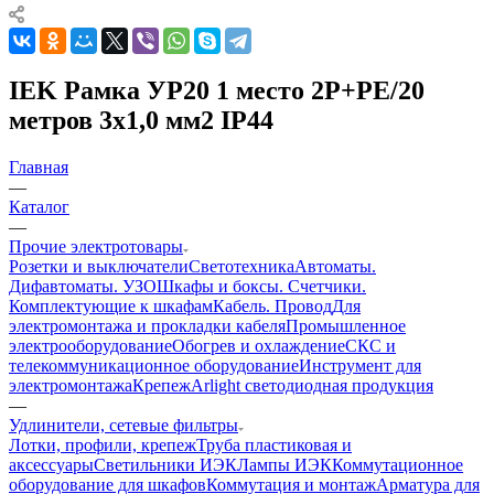
IEK Рамка УР20 1 место 2Р+PE/20
метров 3х1,0 мм2 IP44
Главная
—
Каталог
—
Прочие электротовары
Розетки и выключатели
Светотехника
Автоматы.
Дифавтоматы. УЗО
Шкафы и боксы. Счетчики.
Комплектующие к шкафам
Кабель. Провод
Для
электромонтажа и прокладки кабеля
Промышленное
электрооборудование
Обогрев и охлаждение
СКС и
телекоммуникационное оборудование
Инструмент для
электромонтажа
Крепеж
Arlight светодиодная продукция
—
Удлинители, сетевые фильтры
Лотки, профили, крепеж
Труба пластиковая и
аксессуары
Светильники ИЭК
Лампы ИЭК
Коммутационное
оборудование для шкафов
Коммутация и монтаж
Арматура для