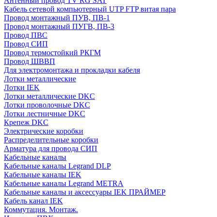
Антенный провод TV RG SAT
Кабель сетевой компьютерный UTP FTP витая пара
Провод монтажный ПУВ, ПВ-1
Провод монтажный ПУГВ, ПВ-3
Провод ПВС
Провод СИП
Провод термостойкий РКГМ
Провод ШВВП
Для электромонтажа и прокладки кабеля
Лотки металлические
Лотки IEK
Лотки металлические DKC
Лотки проволочные DKC
Лотки лестничные DKC
Крепеж DKC
Электрические коробки
Распределительные коробки
Арматура для провода СИП
Кабельные каналы
Кабельные каналы Legrand DLP
Кабельные каналы IEK
Кабельные каналы Legrand METRA
Кабельные каналы и аксессуары IEK ПРАЙМЕР
Кабель канал IEK
Коммутация. Монтаж.