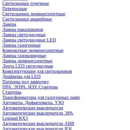
Cветильники точечные
Переносные
Светильники люминесцентные
Светильники аварийные
Лампы
Лампы накаливания
Лампы светодиодные
Лампы светодиодные LED
Лампы галогенные
Компактные люминесцентные
Лампы газоразрядные
Лампы люминесцентные
Лента LED светодиодная
Комплектующие для светильников
Драйверы для LED
Патроны под лампочку
ПРА. ЭПРА. ИЗУ. Стартеры
Стартеры
Трансформаторы для галогенных ламп
Автоматы. Дифавтоматы. УЗО
Автоматические выключатели
Автоматические выключатели ЭРА
Legrand RX3
Автоматические выключатели ABB
Автоматические выключатели IEK