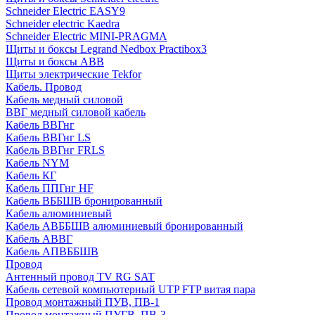
Schneider Electric EASY9
Schneider electric Kaedra
Schneider Electric MINI-PRAGMA
Щиты и боксы Legrand Nedbox Practibox3
Щиты и боксы ABB
Щиты электрические Tekfor
Кабель. Провод
Кабель медный силовой
ВВГ медный силовой кабель
Кабель ВВГнг
Кабель ВВГнг LS
Кабель ВВГнг FRLS
Кабель NYM
Кабель КГ
Кабель ППГнг HF
Кабель ВББШВ бронированный
Кабель алюминиевый
Кабель АВББШВ алюминиевый бронированный
Кабель АВВГ
Кабель АПВББШВ
Провод
Антенный провод TV RG SAT
Кабель сетевой компьютерный UTP FTP витая пара
Провод монтажный ПУВ, ПВ-1
Провод монтажный ПУГВ, ПВ-3