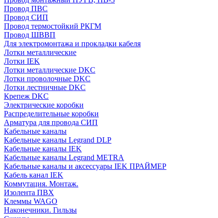
Провод ПВС
Провод СИП
Провод термостойкий РКГМ
Провод ШВВП
Для электромонтажа и прокладки кабеля
Лотки металлические
Лотки IEK
Лотки металлические DKC
Лотки проволочные DKC
Лотки лестничные DKC
Крепеж DKC
Электрические коробки
Распределительные коробки
Арматура для провода СИП
Кабельные каналы
Кабельные каналы Legrand DLP
Кабельные каналы IEK
Кабельные каналы Legrand METRA
Кабельные каналы и аксессуары IEK ПРАЙМЕР
Кабель канал IEK
Коммутация. Монтаж.
Изолента ПВХ
Клеммы WAGO
Наконечники. Гильзы