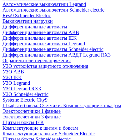
Автоматические выключатели Legrand
Автоматические выключатели Schneider electric
Resi9 Schneider Electric
Выключатели нагрузки
Дифференциальные автоматы
Дифференциальные автоматы ABB
Дифференциальные автоматы IEK
Дифференциальные автоматы Legrand
Дифференциальные автоматы Schneider electric
Дифференциальные автоматы АВДТ Legrand RX3
Ограничители перенапряжения
УЗО устройства защитного отключения
УЗО ABB
УЗО IEK
УЗО Legrand
УЗО Legrand RX3
УЗО Schneider electric
Systeme Electric City9
Шкафы и боксы. Счетчики. Комплектующие к шкафам
Электросчетчики 1 фазные
Электросчетчики 3 фазные
Щиты и боксы IEK
Комплектующие к щитам и боксам
Комплектующие к щитам Schneider Electric
Щиты и боксы Schneider electric