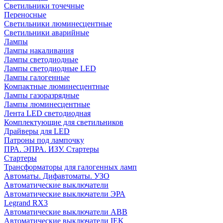
Cветильники точечные
Переносные
Светильники люминесцентные
Светильники аварийные
Лампы
Лампы накаливания
Лампы светодиодные
Лампы светодиодные LED
Лампы галогенные
Компактные люминесцентные
Лампы газоразрядные
Лампы люминесцентные
Лента LED светодиодная
Комплектующие для светильников
Драйверы для LED
Патроны под лампочку
ПРА. ЭПРА. ИЗУ. Стартеры
Стартеры
Трансформаторы для галогенных ламп
Автоматы. Дифавтоматы. УЗО
Автоматические выключатели
Автоматические выключатели ЭРА
Legrand RX3
Автоматические выключатели ABB
Автоматические выключатели IEK