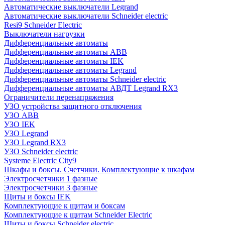
Автоматические выключатели Legrand
Автоматические выключатели Schneider electric
Resi9 Schneider Electric
Выключатели нагрузки
Дифференциальные автоматы
Дифференциальные автоматы ABB
Дифференциальные автоматы IEK
Дифференциальные автоматы Legrand
Дифференциальные автоматы Schneider electric
Дифференциальные автоматы АВДТ Legrand RX3
Ограничители перенапряжения
УЗО устройства защитного отключения
УЗО ABB
УЗО IEK
УЗО Legrand
УЗО Legrand RX3
УЗО Schneider electric
Systeme Electric City9
Шкафы и боксы. Счетчики. Комплектующие к шкафам
Электросчетчики 1 фазные
Электросчетчики 3 фазные
Щиты и боксы IEK
Комплектующие к щитам и боксам
Комплектующие к щитам Schneider Electric
Щиты и боксы Schneider electric