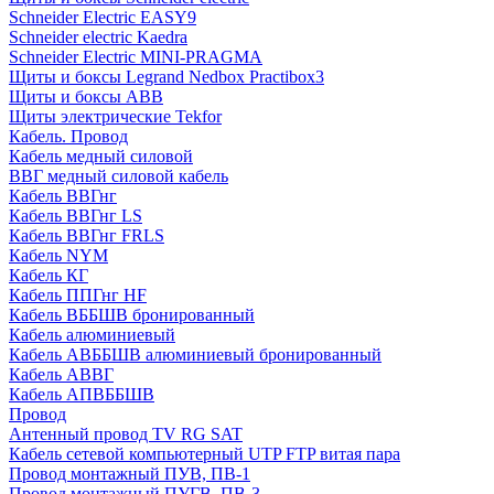
Schneider Electric EASY9
Schneider electric Kaedra
Schneider Electric MINI-PRAGMA
Щиты и боксы Legrand Nedbox Practibox3
Щиты и боксы ABB
Щиты электрические Tekfor
Кабель. Провод
Кабель медный силовой
ВВГ медный силовой кабель
Кабель ВВГнг
Кабель ВВГнг LS
Кабель ВВГнг FRLS
Кабель NYM
Кабель КГ
Кабель ППГнг HF
Кабель ВББШВ бронированный
Кабель алюминиевый
Кабель АВББШВ алюминиевый бронированный
Кабель АВВГ
Кабель АПВББШВ
Провод
Антенный провод TV RG SAT
Кабель сетевой компьютерный UTP FTP витая пара
Провод монтажный ПУВ, ПВ-1
Провод монтажный ПУГВ, ПВ-3