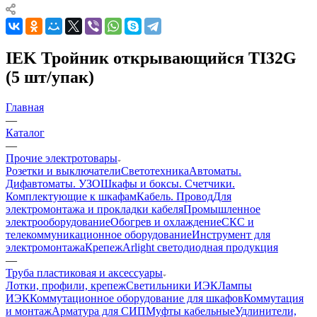
IEK Тройник открывающийся TI32G
(5 шт/упак)
Главная
—
Каталог
—
Прочие электротовары
Розетки и выключатели
Светотехника
Автоматы.
Дифавтоматы. УЗО
Шкафы и боксы. Счетчики.
Комплектующие к шкафам
Кабель. Провод
Для
электромонтажа и прокладки кабеля
Промышленное
электрооборудование
Обогрев и охлаждение
СКС и
телекоммуникационное оборудование
Инструмент для
электромонтажа
Крепеж
Arlight светодиодная продукция
—
Труба пластиковая и аксессуары
Лотки, профили, крепеж
Светильники ИЭК
Лампы
ИЭК
Коммутационное оборудование для шкафов
Коммутация
и монтаж
Арматура для СИП
Муфты кабельные
Удлинители,