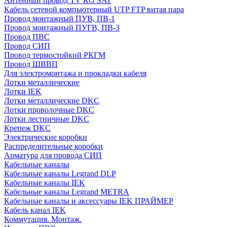
Антенный провод TV RG SAT
Кабель сетевой компьютерный UTP FTP витая пара
Провод монтажный ПУВ, ПВ-1
Провод монтажный ПУГВ, ПВ-3
Провод ПВС
Провод СИП
Провод термостойкий РКГМ
Провод ШВВП
Для электромонтажа и прокладки кабеля
Лотки металлические
Лотки IEK
Лотки металлические DKC
Лотки проволочные DKC
Лотки лестничные DKC
Крепеж DKC
Электрические коробки
Распределительные коробки
Арматура для провода СИП
Кабельные каналы
Кабельные каналы Legrand DLP
Кабельные каналы IEK
Кабельные каналы Legrand METRA
Кабельные каналы и аксессуары IEK ПРАЙМЕР
Кабель канал IEK
Коммутация. Монтаж.