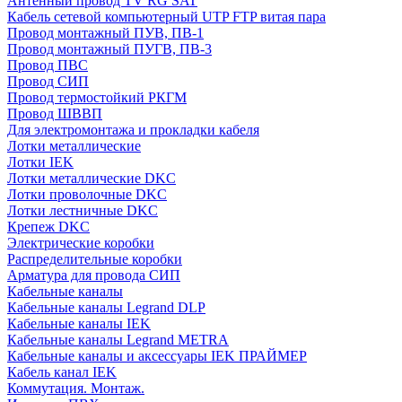
Антенный провод TV RG SAT
Кабель сетевой компьютерный UTP FTP витая пара
Провод монтажный ПУВ, ПВ-1
Провод монтажный ПУГВ, ПВ-3
Провод ПВС
Провод СИП
Провод термостойкий РКГМ
Провод ШВВП
Для электромонтажа и прокладки кабеля
Лотки металлические
Лотки IEK
Лотки металлические DKC
Лотки проволочные DKC
Лотки лестничные DKC
Крепеж DKC
Электрические коробки
Распределительные коробки
Арматура для провода СИП
Кабельные каналы
Кабельные каналы Legrand DLP
Кабельные каналы IEK
Кабельные каналы Legrand METRA
Кабельные каналы и аксессуары IEK ПРАЙМЕР
Кабель канал IEK
Коммутация. Монтаж.