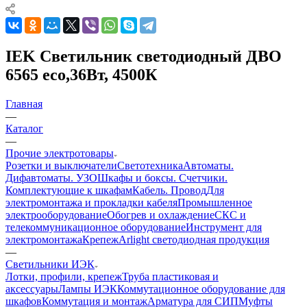
IEK Светильник светодиодный ДВО
6565 eco,36Вт, 4500К
Главная
—
Каталог
—
Прочие электротовары
Розетки и выключатели
Светотехника
Автоматы.
Дифавтоматы. УЗО
Шкафы и боксы. Счетчики.
Комплектующие к шкафам
Кабель. Провод
Для
электромонтажа и прокладки кабеля
Промышленное
электрооборудование
Обогрев и охлаждение
СКС и
телекоммуникационное оборудование
Инструмент для
электромонтажа
Крепеж
Arlight светодиодная продукция
—
Светильники ИЭК
Лотки, профили, крепеж
Труба пластиковая и
аксессуары
Лампы ИЭК
Коммутационное оборудование для
шкафов
Коммутация и монтаж
Арматура для СИП
Муфты