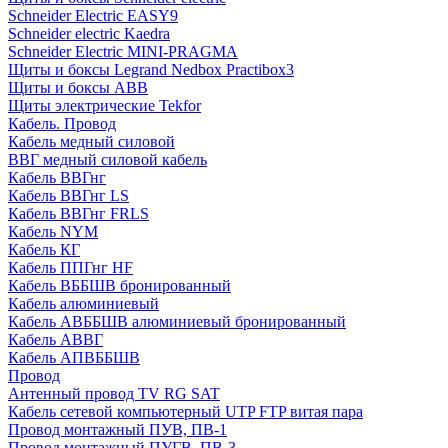
Schneider Electric EASY9
Schneider electric Kaedra
Schneider Electric MINI-PRAGMA
Щиты и боксы Legrand Nedbox Practibox3
Щиты и боксы ABB
Щиты электрические Tekfor
Кабель. Провод
Кабель медный силовой
ВВГ медный силовой кабель
Кабель ВВГнг
Кабель ВВГнг LS
Кабель ВВГнг FRLS
Кабель NYM
Кабель КГ
Кабель ППГнг HF
Кабель ВББШВ бронированный
Кабель алюминиевый
Кабель АВББШВ алюминиевый бронированный
Кабель АВВГ
Кабель АПВББШВ
Провод
Антенный провод TV RG SAT
Кабель сетевой компьютерный UTP FTP витая пара
Провод монтажный ПУВ, ПВ-1
Провод монтажный ПУГВ, ПВ-3