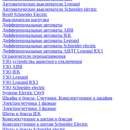
Автоматические выключатели Legrand
Автоматические выключатели Schneider electric
Resi9 Schneider Electric
Выключатели нагрузки
Дифференциальные автоматы
Дифференциальные автоматы ABB
Дифференциальные автоматы IEK
Дифференциальные автоматы Legrand
Дифференциальные автоматы Schneider electric
Дифференциальные автоматы АВДТ Legrand RX3
Ограничители перенапряжения
УЗО устройства защитного отключения
УЗО ABB
УЗО IEK
УЗО Legrand
УЗО Legrand RX3
УЗО Schneider electric
Systeme Electric City9
Шкафы и боксы. Счетчики. Комплектующие к шкафам
Электросчетчики 1 фазные
Электросчетчики 3 фазные
Щиты и боксы IEK
Комплектующие к щитам и боксам
Комплектующие к щитам Schneider Electric
Щиты и боксы Schneider electric