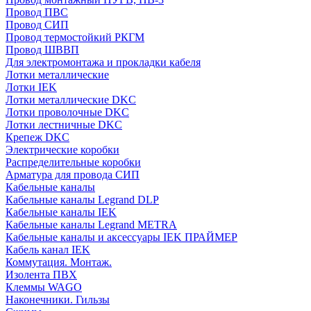
Провод ПВС
Провод СИП
Провод термостойкий РКГМ
Провод ШВВП
Для электромонтажа и прокладки кабеля
Лотки металлические
Лотки IEK
Лотки металлические DKC
Лотки проволочные DKC
Лотки лестничные DKC
Крепеж DKC
Электрические коробки
Распределительные коробки
Арматура для провода СИП
Кабельные каналы
Кабельные каналы Legrand DLP
Кабельные каналы IEK
Кабельные каналы Legrand METRA
Кабельные каналы и аксессуары IEK ПРАЙМЕР
Кабель канал IEK
Коммутация. Монтаж.
Изолента ПВХ
Клеммы WAGO
Наконечники. Гильзы