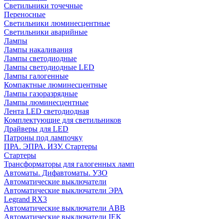
Cветильники точечные
Переносные
Светильники люминесцентные
Светильники аварийные
Лампы
Лампы накаливания
Лампы светодиодные
Лампы светодиодные LED
Лампы галогенные
Компактные люминесцентные
Лампы газоразрядные
Лампы люминесцентные
Лента LED светодиодная
Комплектующие для светильников
Драйверы для LED
Патроны под лампочку
ПРА. ЭПРА. ИЗУ. Стартеры
Стартеры
Трансформаторы для галогенных ламп
Автоматы. Дифавтоматы. УЗО
Автоматические выключатели
Автоматические выключатели ЭРА
Legrand RX3
Автоматические выключатели ABB
Автоматические выключатели IEK