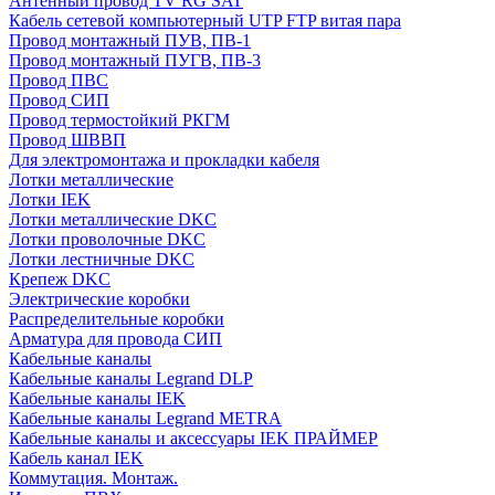
Антенный провод TV RG SAT
Кабель сетевой компьютерный UTP FTP витая пара
Провод монтажный ПУВ, ПВ-1
Провод монтажный ПУГВ, ПВ-3
Провод ПВС
Провод СИП
Провод термостойкий РКГМ
Провод ШВВП
Для электромонтажа и прокладки кабеля
Лотки металлические
Лотки IEK
Лотки металлические DKC
Лотки проволочные DKC
Лотки лестничные DKC
Крепеж DKC
Электрические коробки
Распределительные коробки
Арматура для провода СИП
Кабельные каналы
Кабельные каналы Legrand DLP
Кабельные каналы IEK
Кабельные каналы Legrand METRA
Кабельные каналы и аксессуары IEK ПРАЙМЕР
Кабель канал IEK
Коммутация. Монтаж.