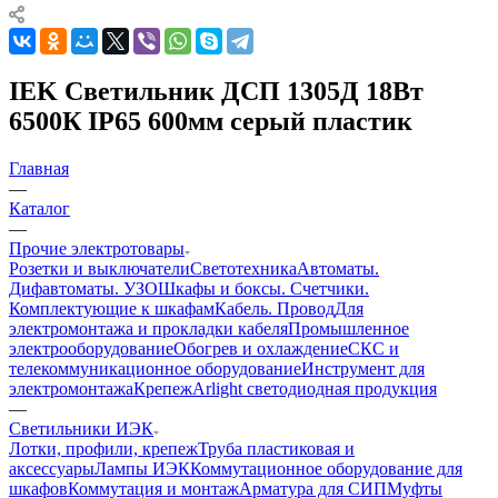
IEK Светильник ДСП 1305Д 18Вт
6500К IP65 600мм серый пластик
Главная
—
Каталог
—
Прочие электротовары
Розетки и выключатели
Светотехника
Автоматы.
Дифавтоматы. УЗО
Шкафы и боксы. Счетчики.
Комплектующие к шкафам
Кабель. Провод
Для
электромонтажа и прокладки кабеля
Промышленное
электрооборудование
Обогрев и охлаждение
СКС и
телекоммуникационное оборудование
Инструмент для
электромонтажа
Крепеж
Arlight светодиодная продукция
—
Светильники ИЭК
Лотки, профили, крепеж
Труба пластиковая и
аксессуары
Лампы ИЭК
Коммутационное оборудование для
шкафов
Коммутация и монтаж
Арматура для СИП
Муфты