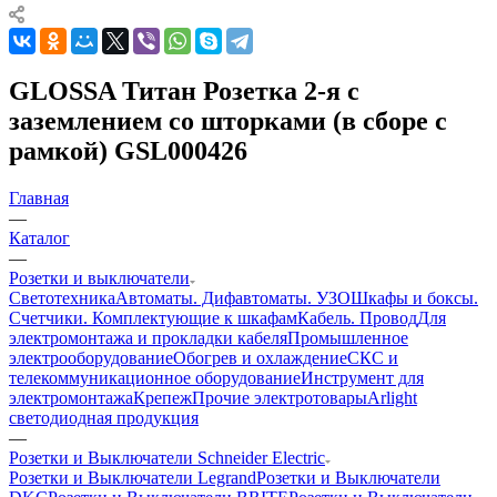
GLOSSA Титан Розетка 2-я с
заземлением со шторками (в сборе с
рамкой) GSL000426
Главная
—
Каталог
—
Розетки и выключатели
Светотехника
Автоматы. Дифавтоматы. УЗО
Шкафы и боксы.
Счетчики. Комплектующие к шкафам
Кабель. Провод
Для
электромонтажа и прокладки кабеля
Промышленное
электрооборудование
Обогрев и охлаждение
СКС и
телекоммуникационное оборудование
Инструмент для
электромонтажа
Крепеж
Прочие электротовары
Arlight
светодиодная продукция
—
Розетки и Выключатели Schneider Electric
Розетки и Выключатели Legrand
Розетки и Выключатели