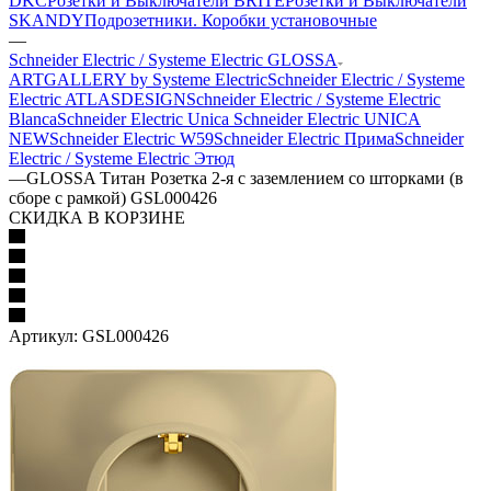
DKC
Розетки и Выключатели BRITE
Розетки и Выключатели
SKANDY
Подрозетники. Коробки установочные
—
Schneider Electric / Systeme Electric GLOSSA
ARTGALLERY by Systeme Electric
Schneider Electric / Systeme
Electric ATLASDESIGN
Schneider Electric / Systeme Electric
Blanca
Schneider Electric Unica
Schneider Electric UNICA
NEW
Schneider Electric W59
Schneider Electric Прима
Schneider
Electric / Systeme Electric Этюд
—
GLOSSA Титан Розетка 2-я с заземлением со шторками (в
сборе с рамкой) GSL000426
СКИДКА В КОРЗИНЕ
Артикул:
GSL000426