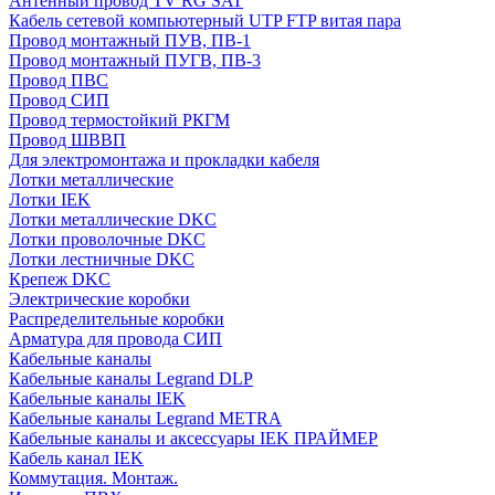
Антенный провод TV RG SAT
Кабель сетевой компьютерный UTP FTP витая пара
Провод монтажный ПУВ, ПВ-1
Провод монтажный ПУГВ, ПВ-3
Провод ПВС
Провод СИП
Провод термостойкий РКГМ
Провод ШВВП
Для электромонтажа и прокладки кабеля
Лотки металлические
Лотки IEK
Лотки металлические DKC
Лотки проволочные DKC
Лотки лестничные DKC
Крепеж DKC
Электрические коробки
Распределительные коробки
Арматура для провода СИП
Кабельные каналы
Кабельные каналы Legrand DLP
Кабельные каналы IEK
Кабельные каналы Legrand METRA
Кабельные каналы и аксессуары IEK ПРАЙМЕР
Кабель канал IEK
Коммутация. Монтаж.