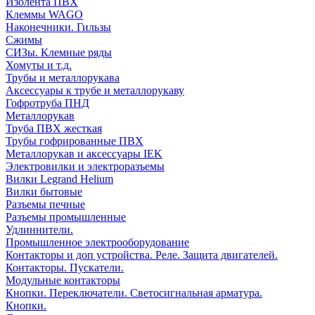
Изолента ПВХ
Клеммы WAGO
Наконечники. Гильзы
Сжимы
СИЗы. Клемные ряды
Хомуты и т.д.
Трубы и металлорукава
Аксессуары к трубе и металлорукаву
Гофротруба ПНД
Металлорукав
Труба ПВХ жесткая
Трубы гофрированные ПВХ
Металлорукав и аксессуары IEK
Электровилки и электроразъемы
Вилки Legrand Helium
Вилки бытовые
Разъемы печные
Разъемы промышленные
Удлиннители.
Промышленное электрооборудование
Контакторы и доп устройства. Реле. Защита двигателей.
Контакторы. Пускатели.
Модульные контакторы
Кнопки. Переключатели. Светосигнальная арматура.
Кнопки.