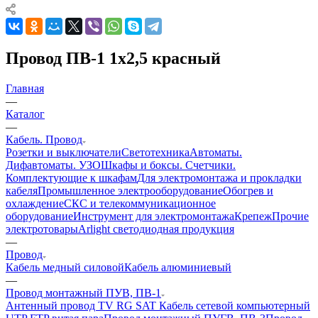
Провод ПВ-1 1х2,5 красный
Главная
—
Каталог
—
Кабель. Провод
Розетки и выключатели
Светотехника
Автоматы.
Дифавтоматы. УЗО
Шкафы и боксы. Счетчики.
Комплектующие к шкафам
Для электромонтажа и прокладки
кабеля
Промышленное электрооборудование
Обогрев и
охлаждение
СКС и телекоммуникационное
оборудование
Инструмент для электромонтажа
Крепеж
Прочие
электротовары
Arlight светодиодная продукция
—
Провод
Кабель медный силовой
Кабель алюминиевый
—
Провод монтажный ПУВ, ПВ-1
Антенный провод TV RG SAT
Кабель сетевой компьютерный