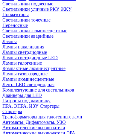
Светильники подвесные
Светильники уличные РКУ, ЖКУ
Прожекторы
Cветильники точечные
Переносные
Светильники люминесцентные
Светильники аварийные
Лампы
Лампы накаливания
Лампы светодиодные
Лампы светодиодные LED
Лампы галогенные
Компактные люминесцентные
Лампы газоразрядные
Лампы люминесцентные
Лента LED светодиодная
Комплектующие для светильников
Драйверы для LED
Патроны под лампочку
ПРА. ЭПРА. ИЗУ. Стартеры
Стартеры
Трансформаторы для галогенных ламп
Автоматы. Дифавтоматы. УЗО
Автоматические выключатели
Автоматические выключатели ЭРА