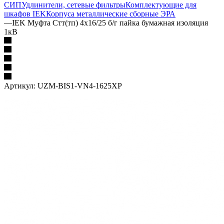
СИП
Удлинители, сетевые фильтры
Комплектующие для
шкафов IEK
Корпуса металлические сборные
ЭРА
—
IEK Муфта Стт(тп) 4х16/25 б/г пайка бумажная изоляция
1кВ
Артикул:
UZM-BIS1-VN4-1625XP