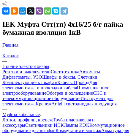
IEK Муфта Стт(тп) 4х16/25 б/г пайка
бумажная изоляция 1кВ
Главная
—
Каталог
—
Прочие электротовары
Розетки и выключатели
Светотехника
Автоматы.
Дифавтоматы. УЗО
Шкафы и боксы. Счетчики.
Комплектующие к шкафам
Кабель. Провод
Для
электромонтажа и прокладки кабеля
Промышленное
электрооборудование
Обогрев и охлаждение
СКС и
телекоммуникационное оборудование
Инструмент для
электромонтажа
Крепеж
Arlight светодиодная продукция
—
Муфты кабельные
Лотки, профили, крепеж
Труба пластиковая и
аксессуары
Светильники ИЭК
Лампы ИЭК
Коммутационное
оборудование для шкафов
Коммутация и монтаж
Арматура для