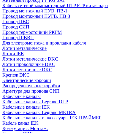
Антенный провод TV RG SAT
Кабель сетевой компьютерный UTP FTP витая пара
Провод монтажный ПУВ, ПВ-1
Провод монтажный ПУГВ, ПВ-3
Провод ПВС
Провод СИП
Провод термостойкий РКГМ
Провод ШВВП
Для электромонтажа и прокладки кабеля
Лотки металлические
Лотки IEK
Лотки металлические DKC
Лотки проволочные DKC
Лотки лестничные DKC
Крепеж DKC
Электрические коробки
Распределительные коробки
Арматура для провода СИП
Кабельные каналы
Кабельные каналы Legrand DLP
Кабельные каналы IEK
Кабельные каналы Legrand METRA
Кабельные каналы и аксессуары IEK ПРАЙМЕР
Кабель канал IEK
Коммутация. Монтаж.