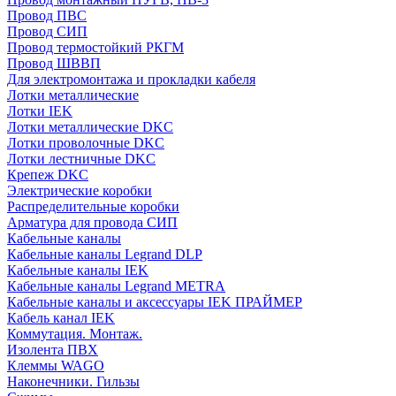
Провод ПВС
Провод СИП
Провод термостойкий РКГМ
Провод ШВВП
Для электромонтажа и прокладки кабеля
Лотки металлические
Лотки IEK
Лотки металлические DKC
Лотки проволочные DKC
Лотки лестничные DKC
Крепеж DKC
Электрические коробки
Распределительные коробки
Арматура для провода СИП
Кабельные каналы
Кабельные каналы Legrand DLP
Кабельные каналы IEK
Кабельные каналы Legrand METRA
Кабельные каналы и аксессуары IEK ПРАЙМЕР
Кабель канал IEK
Коммутация. Монтаж.
Изолента ПВХ
Клеммы WAGO
Наконечники. Гильзы