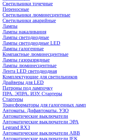
Cветильники точечные
Переносные
Светильники люминесцентные
Светильники аварийные
Лампы
Лампы накаливания
Лампы светодиодные
Лампы светодиодные LED
Лампы галогенные
Компактные люминесцентные
Лампы газоразрядные
Лампы люминесцентные
Лента LED светодиодная
Комплектующие для светильников
Драйверы для LED
Патроны под лампочку
ПРА. ЭПРА. ИЗУ. Стартеры
Стартеры
Трансформаторы для галогенных ламп
Автоматы. Дифавтоматы. УЗО
Автоматические выключатели
Автоматические выключатели ЭРА
Legrand RX3
Автоматические выключатели ABB
Автоматические выключатели IEK