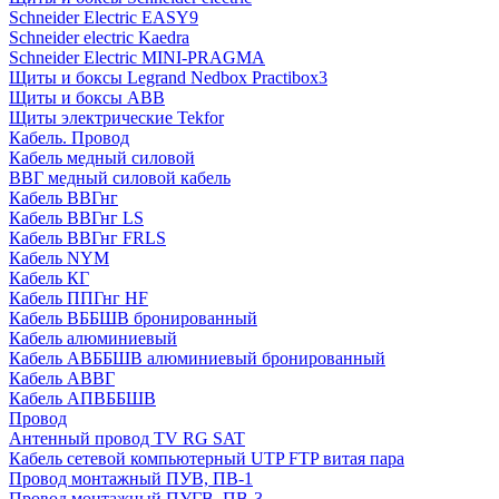
Schneider Electric EASY9
Schneider electric Kaedra
Schneider Electric MINI-PRAGMA
Щиты и боксы Legrand Nedbox Practibox3
Щиты и боксы ABB
Щиты электрические Tekfor
Кабель. Провод
Кабель медный силовой
ВВГ медный силовой кабель
Кабель ВВГнг
Кабель ВВГнг LS
Кабель ВВГнг FRLS
Кабель NYM
Кабель КГ
Кабель ППГнг HF
Кабель ВББШВ бронированный
Кабель алюминиевый
Кабель АВББШВ алюминиевый бронированный
Кабель АВВГ
Кабель АПВББШВ
Провод
Антенный провод TV RG SAT
Кабель сетевой компьютерный UTP FTP витая пара
Провод монтажный ПУВ, ПВ-1
Провод монтажный ПУГВ, ПВ-3