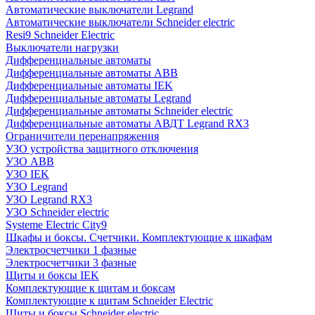
Автоматические выключатели Legrand
Автоматические выключатели Schneider electric
Resi9 Schneider Electric
Выключатели нагрузки
Дифференциальные автоматы
Дифференциальные автоматы ABB
Дифференциальные автоматы IEK
Дифференциальные автоматы Legrand
Дифференциальные автоматы Schneider electric
Дифференциальные автоматы АВДТ Legrand RX3
Ограничители перенапряжения
УЗО устройства защитного отключения
УЗО ABB
УЗО IEK
УЗО Legrand
УЗО Legrand RX3
УЗО Schneider electric
Systeme Electric City9
Шкафы и боксы. Счетчики. Комплектующие к шкафам
Электросчетчики 1 фазные
Электросчетчики 3 фазные
Щиты и боксы IEK
Комплектующие к щитам и боксам
Комплектующие к щитам Schneider Electric
Щиты и боксы Schneider electric