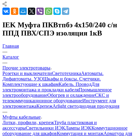
IEK Муфта ПКВтпбэ 4х150/240 с/н
ППД ПВХ/СПЭ изоляция 1кВ
Главная
—
Каталог
—
Прочие электротовары
Розетки и выключатели
Светотехника
Автоматы.
Дифавтоматы. УЗО
Шкафы и боксы. Счетчики.
Комплектующие к шкафам
Кабель. Провод
Для
электромонтажа и прокладки кабеля
Промышленное
электрооборудование
Обогрев и охлаждение
СКС и
телекоммуникационное оборудование
Инструмент для
электромонтажа
Крепеж
Arlight светодиодная продукция
—
Муфты кабельные
Лотки, профили, крепеж
Труба пластиковая и
аксессуары
Светильники ИЭК
Лампы ИЭК
Коммутационное
оборудование для шкафов
Коммутация и монтаж
Арматура для