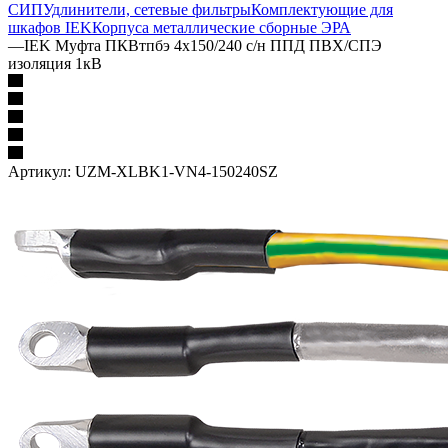
СИП
Удлинители, сетевые фильтры
Комплектующие для
шкафов IEK
Корпуса металлические сборные
ЭРА
—
IEK Муфта ПКВтпбэ 4х150/240 с/н ППД ПВХ/СПЭ
изоляция 1кВ
Артикул:
UZM-XLBK1-VN4-150240SZ