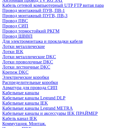
Антенный провод TV RG SAT
Кабель сетевой компьютерный UTP FTP витая пара
Провод монтажный ПУВ, ПВ-1
Провод монтажный ПУГВ, ПВ-3
Провод ПВС
Провод СИП
Провод термостойкий РКГМ
Провод ШВВП
Для электромонтажа и прокладки кабеля
Лотки металлические
Лотки IEK
Лотки металлические DKC
Лотки проволочные DKC
Лотки лестничные DKC
Крепеж DKC
Электрические коробки
Распределительные коробки
Арматура для провода СИП
Кабельные каналы
Кабельные каналы Legrand DLP
Кабельные каналы IEK
Кабельные каналы Legrand METRA
Кабельные каналы и аксессуары IEK ПРАЙМЕР
Кабель канал IEK
Коммутация. Монтаж.