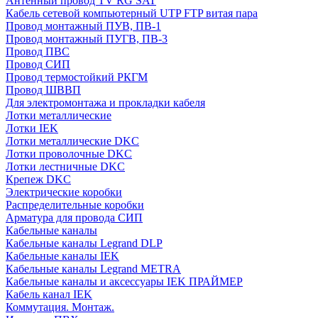
Антенный провод TV RG SAT
Кабель сетевой компьютерный UTP FTP витая пара
Провод монтажный ПУВ, ПВ-1
Провод монтажный ПУГВ, ПВ-3
Провод ПВС
Провод СИП
Провод термостойкий РКГМ
Провод ШВВП
Для электромонтажа и прокладки кабеля
Лотки металлические
Лотки IEK
Лотки металлические DKC
Лотки проволочные DKC
Лотки лестничные DKC
Крепеж DKC
Электрические коробки
Распределительные коробки
Арматура для провода СИП
Кабельные каналы
Кабельные каналы Legrand DLP
Кабельные каналы IEK
Кабельные каналы Legrand METRA
Кабельные каналы и аксессуары IEK ПРАЙМЕР
Кабель канал IEK
Коммутация. Монтаж.