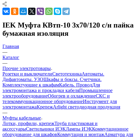
IEK Муфта КВтп-10 3х70/120 с/н пайка
бумажная изоляция
Главная
—
Каталог
—
Прочие электротовары
Розетки и выключатели
Светотехника
Автоматы.
Дифавтоматы. УЗО
Шкафы и боксы. Счетчики.
Комплектующие к шкафам
Кабель. Провод
Для
электромонтажа и прокладки кабеля
Промышленное
электрооборудование
Обогрев и охлаждение
СКС и
телекоммуникационное оборудование
Инструмент для
электромонтажа
Крепеж
Arlight светодиодная продукция
—
Муфты кабельные
Лотки, профили, крепеж
Труба пластиковая и
аксессуары
Светильники ИЭК
Лампы ИЭК
Коммутационное
оборудование для шкафов
Коммутация и монтаж
Арматура для