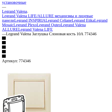
установочные
—
Legrand Valena
Legrand Valena LIFE/ALLURE механизмы и лицевые
панели
Legrand INSPIRIA
Legrand Celiane
Legrand Etika
Legrand
Mosaic
Legrand Plexo
Legrand Quteo
Legrand Valena
ALLURE
Legrand Valena LIFE
—
Legrand Valena Заглушка Слоновая кость 10А 774346
Артикул:
774346