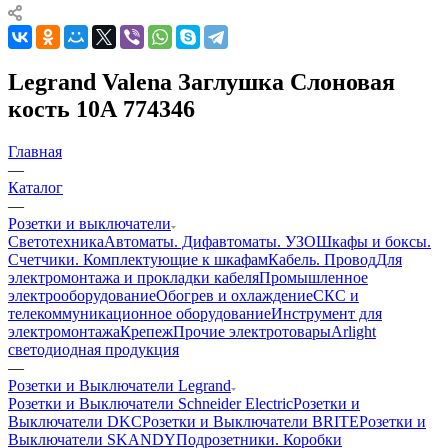
Legrand Valena Заглушка Слоновая
кость 10А 774346
Главная
—
Каталог
—
Розетки и выключатели
Светотехника
Автоматы. Дифавтоматы. УЗО
Шкафы и боксы.
Счетчики. Комплектующие к шкафам
Кабель. Провод
Для
электромонтажа и прокладки кабеля
Промышленное
электрооборудование
Обогрев и охлаждение
СКС и
телекоммуникационное оборудование
Инструмент для
электромонтажа
Крепеж
Прочие электротовары
Arlight
светодиодная продукция
—
Розетки и Выключатели Legrand
Розетки и Выключатели Schneider Electric
Розетки и
Выключатели DKC
Розетки и Выключатели BRITE
Розетки и
Выключатели SKANDY
Подрозетники. Коробки