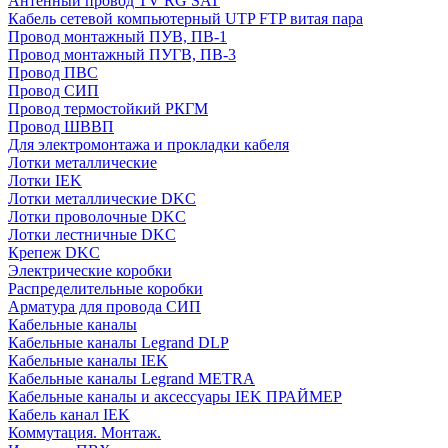
Антенный провод TV RG SAT
Кабель сетевой компьютерный UTP FTP витая пара
Провод монтажный ПУВ, ПВ-1
Провод монтажный ПУГВ, ПВ-3
Провод ПВС
Провод СИП
Провод термостойкий РКГМ
Провод ШВВП
Для электромонтажа и прокладки кабеля
Лотки металлические
Лотки IEK
Лотки металлические DKC
Лотки проволочные DKC
Лотки лестничные DKC
Крепеж DKC
Электрические коробки
Распределительные коробки
Арматура для провода СИП
Кабельные каналы
Кабельные каналы Legrand DLP
Кабельные каналы IEK
Кабельные каналы Legrand METRA
Кабельные каналы и аксессуары IEK ПРАЙМЕР
Кабель канал IEK
Коммутация. Монтаж.