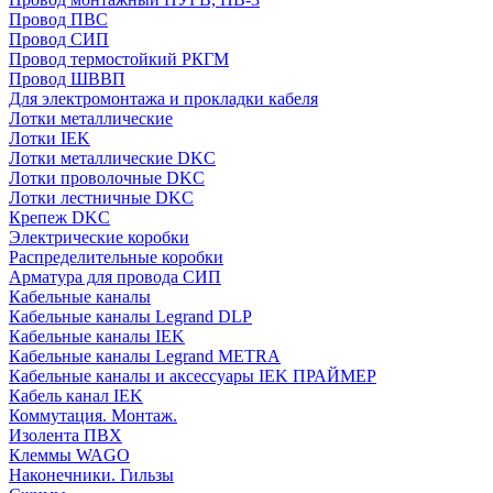
Провод ПВС
Провод СИП
Провод термостойкий РКГМ
Провод ШВВП
Для электромонтажа и прокладки кабеля
Лотки металлические
Лотки IEK
Лотки металлические DKC
Лотки проволочные DKC
Лотки лестничные DKC
Крепеж DKC
Электрические коробки
Распределительные коробки
Арматура для провода СИП
Кабельные каналы
Кабельные каналы Legrand DLP
Кабельные каналы IEK
Кабельные каналы Legrand METRA
Кабельные каналы и аксессуары IEK ПРАЙМЕР
Кабель канал IEK
Коммутация. Монтаж.
Изолента ПВХ
Клеммы WAGO
Наконечники. Гильзы