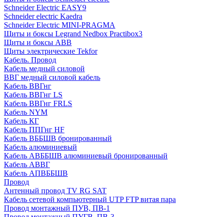
Schneider Electric EASY9
Schneider electric Kaedra
Schneider Electric MINI-PRAGMA
Щиты и боксы Legrand Nedbox Practibox3
Щиты и боксы ABB
Щиты электрические Tekfor
Кабель. Провод
Кабель медный силовой
ВВГ медный силовой кабель
Кабель ВВГнг
Кабель ВВГнг LS
Кабель ВВГнг FRLS
Кабель NYM
Кабель КГ
Кабель ППГнг HF
Кабель ВББШВ бронированный
Кабель алюминиевый
Кабель АВББШВ алюминиевый бронированный
Кабель АВВГ
Кабель АПВББШВ
Провод
Антенный провод TV RG SAT
Кабель сетевой компьютерный UTP FTP витая пара
Провод монтажный ПУВ, ПВ-1
Провод монтажный ПУГВ, ПВ-3