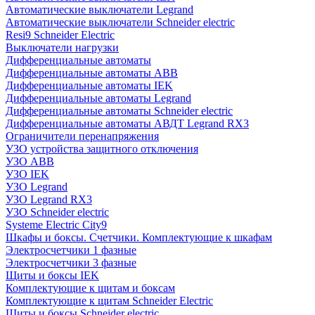
Автоматические выключатели Legrand
Автоматические выключатели Schneider electric
Resi9 Schneider Electric
Выключатели нагрузки
Дифференциальные автоматы
Дифференциальные автоматы ABB
Дифференциальные автоматы IEK
Дифференциальные автоматы Legrand
Дифференциальные автоматы Schneider electric
Дифференциальные автоматы АВДТ Legrand RX3
Ограничители перенапряжения
УЗО устройства защитного отключения
УЗО ABB
УЗО IEK
УЗО Legrand
УЗО Legrand RX3
УЗО Schneider electric
Systeme Electric City9
Шкафы и боксы. Счетчики. Комплектующие к шкафам
Электросчетчики 1 фазные
Электросчетчики 3 фазные
Щиты и боксы IEK
Комплектующие к щитам и боксам
Комплектующие к щитам Schneider Electric
Щиты и боксы Schneider electric