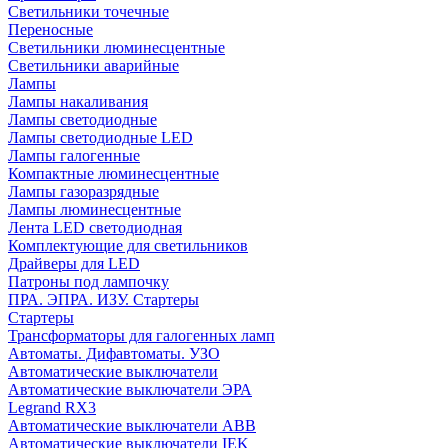
Cветильники точечные
Переносные
Светильники люминесцентные
Светильники аварийные
Лампы
Лампы накаливания
Лампы светодиодные
Лампы светодиодные LED
Лампы галогенные
Компактные люминесцентные
Лампы газоразрядные
Лампы люминесцентные
Лента LED светодиодная
Комплектующие для светильников
Драйверы для LED
Патроны под лампочку
ПРА. ЭПРА. ИЗУ. Стартеры
Стартеры
Трансформаторы для галогенных ламп
Автоматы. Дифавтоматы. УЗО
Автоматические выключатели
Автоматические выключатели ЭРА
Legrand RX3
Автоматические выключатели ABB
Автоматические выключатели IEK