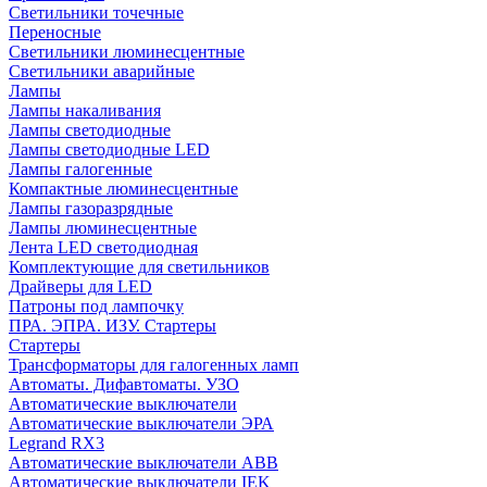
Cветильники точечные
Переносные
Светильники люминесцентные
Светильники аварийные
Лампы
Лампы накаливания
Лампы светодиодные
Лампы светодиодные LED
Лампы галогенные
Компактные люминесцентные
Лампы газоразрядные
Лампы люминесцентные
Лента LED светодиодная
Комплектующие для светильников
Драйверы для LED
Патроны под лампочку
ПРА. ЭПРА. ИЗУ. Стартеры
Стартеры
Трансформаторы для галогенных ламп
Автоматы. Дифавтоматы. УЗО
Автоматические выключатели
Автоматические выключатели ЭРА
Legrand RX3
Автоматические выключатели ABB
Автоматические выключатели IEK