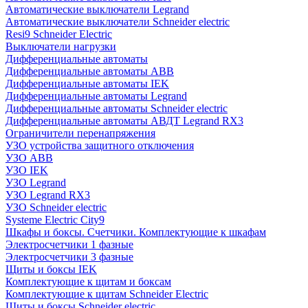
Автоматические выключатели Legrand
Автоматические выключатели Schneider electric
Resi9 Schneider Electric
Выключатели нагрузки
Дифференциальные автоматы
Дифференциальные автоматы ABB
Дифференциальные автоматы IEK
Дифференциальные автоматы Legrand
Дифференциальные автоматы Schneider electric
Дифференциальные автоматы АВДТ Legrand RX3
Ограничители перенапряжения
УЗО устройства защитного отключения
УЗО ABB
УЗО IEK
УЗО Legrand
УЗО Legrand RX3
УЗО Schneider electric
Systeme Electric City9
Шкафы и боксы. Счетчики. Комплектующие к шкафам
Электросчетчики 1 фазные
Электросчетчики 3 фазные
Щиты и боксы IEK
Комплектующие к щитам и боксам
Комплектующие к щитам Schneider Electric
Щиты и боксы Schneider electric