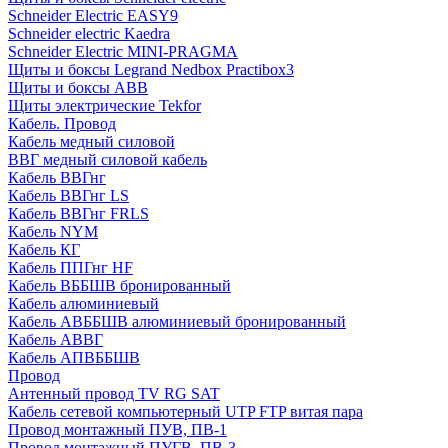
Schneider Electric EASY9
Schneider electric Kaedra
Schneider Electric MINI-PRAGMA
Щиты и боксы Legrand Nedbox Practibox3
Щиты и боксы ABB
Щиты электрические Tekfor
Кабель. Провод
Кабель медный силовой
ВВГ медный силовой кабель
Кабель ВВГнг
Кабель ВВГнг LS
Кабель ВВГнг FRLS
Кабель NYM
Кабель КГ
Кабель ППГнг HF
Кабель ВББШВ бронированный
Кабель алюминиевый
Кабель АВББШВ алюминиевый бронированный
Кабель АВВГ
Кабель АПВББШВ
Провод
Антенный провод TV RG SAT
Кабель сетевой компьютерный UTP FTP витая пара
Провод монтажный ПУВ, ПВ-1
Провод монтажный ПУГВ, ПВ-3