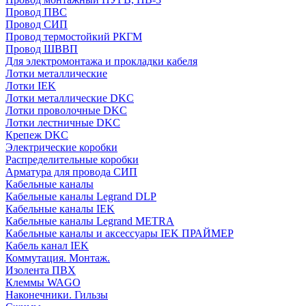
Провод ПВС
Провод СИП
Провод термостойкий РКГМ
Провод ШВВП
Для электромонтажа и прокладки кабеля
Лотки металлические
Лотки IEK
Лотки металлические DKC
Лотки проволочные DKC
Лотки лестничные DKC
Крепеж DKC
Электрические коробки
Распределительные коробки
Арматура для провода СИП
Кабельные каналы
Кабельные каналы Legrand DLP
Кабельные каналы IEK
Кабельные каналы Legrand METRA
Кабельные каналы и аксессуары IEK ПРАЙМЕР
Кабель канал IEK
Коммутация. Монтаж.
Изолента ПВХ
Клеммы WAGO
Наконечники. Гильзы