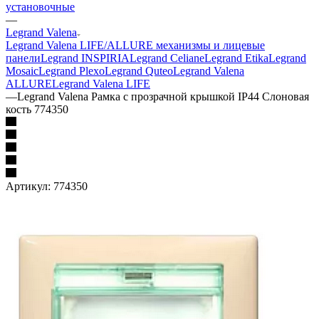
установочные
—
Legrand Valena
Legrand Valena LIFE/ALLURE механизмы и лицевые
панели
Legrand INSPIRIA
Legrand Celiane
Legrand Etika
Legrand
Mosaic
Legrand Plexo
Legrand Quteo
Legrand Valena
ALLURE
Legrand Valena LIFE
—
Legrand Valena Рамка с прозрачной крышкой IP44 Слоновая
кость 774350
Артикул:
774350