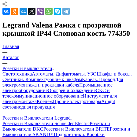
Legrand Valena Рамка с прозрачной
крышкой IP44 Слоновая кость 774350
Главная
—
Каталог
—
Розетки и выключатели
Светотехника
Автоматы. Дифавтоматы. УЗО
Шкафы и боксы.
Счетчики. Комплектующие к шкафам
Кабель. Провод
Для
электромонтажа и прокладки кабеля
Промышленное
электрооборудование
Обогрев и охлаждение
СКС и
телекоммуникационное оборудование
Инструмент для
электромонтажа
Крепеж
Прочие электротовары
Arlight
светодиодная продукция
—
Розетки и Выключатели Legrand
Розетки и Выключатели Schneider Electric
Розетки и
Выключатели DKC
Розетки и Выключатели BRITE
Розетки и
Выключатели SKANDY
Подрозетники. Коробки