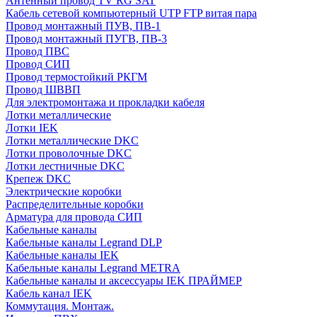
Антенный провод TV RG SAT
Кабель сетевой компьютерный UTP FTP витая пара
Провод монтажный ПУВ, ПВ-1
Провод монтажный ПУГВ, ПВ-3
Провод ПВС
Провод СИП
Провод термостойкий РКГМ
Провод ШВВП
Для электромонтажа и прокладки кабеля
Лотки металлические
Лотки IEK
Лотки металлические DKC
Лотки проволочные DKC
Лотки лестничные DKC
Крепеж DKC
Электрические коробки
Распределительные коробки
Арматура для провода СИП
Кабельные каналы
Кабельные каналы Legrand DLP
Кабельные каналы IEK
Кабельные каналы Legrand METRA
Кабельные каналы и аксессуары IEK ПРАЙМЕР
Кабель канал IEK
Коммутация. Монтаж.