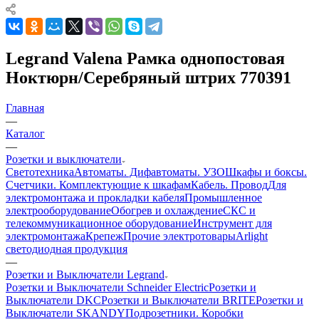
Legrand Valena Рамка однопостовая
Ноктюрн/Серебряный штрих 770391
Главная
—
Каталог
—
Розетки и выключатели
Светотехника
Автоматы. Дифавтоматы. УЗО
Шкафы и боксы.
Счетчики. Комплектующие к шкафам
Кабель. Провод
Для
электромонтажа и прокладки кабеля
Промышленное
электрооборудование
Обогрев и охлаждение
СКС и
телекоммуникационное оборудование
Инструмент для
электромонтажа
Крепеж
Прочие электротовары
Arlight
светодиодная продукция
—
Розетки и Выключатели Legrand
Розетки и Выключатели Schneider Electric
Розетки и
Выключатели DKC
Розетки и Выключатели BRITE
Розетки и
Выключатели SKANDY
Подрозетники. Коробки