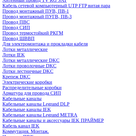
Антенный провод TV RG SAT
Кабель сетевой компьютерный UTP FTP витая пара
Провод монтажный ПУВ, ПВ-1
Провод монтажный ПУГВ, ПВ-3
Провод ПВС
Провод СИП
Провод термостойкий РКГМ
Провод ШВВП
Для электромонтажа и прокладки кабеля
Лотки металлические
Лотки IEK
Лотки металлические DKC
Лотки проволочные DKC
Лотки лестничные DKC
Крепеж DKC
Электрические коробки
Распределительные коробки
Арматура для провода СИП
Кабельные каналы
Кабельные каналы Legrand DLP
Кабельные каналы IEK
Кабельные каналы Legrand METRA
Кабельные каналы и аксессуары IEK ПРАЙМЕР
Кабель канал IEK
Коммутация. Монтаж.