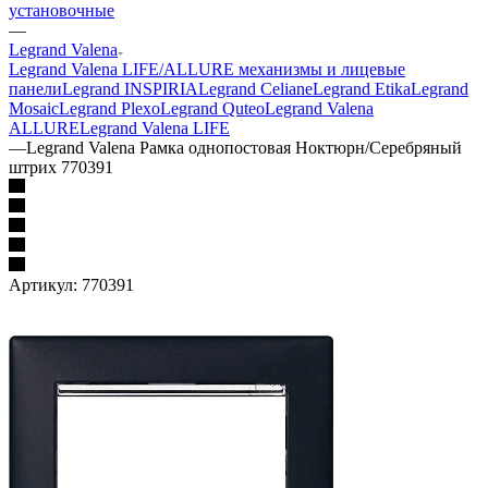
установочные
—
Legrand Valena
Legrand Valena LIFE/ALLURE механизмы и лицевые
панели
Legrand INSPIRIA
Legrand Celiane
Legrand Etika
Legrand
Mosaic
Legrand Plexo
Legrand Quteo
Legrand Valena
ALLURE
Legrand Valena LIFE
—
Legrand Valena Рамка однопостовая Ноктюрн/Серебряный
штрих 770391
Артикул:
770391