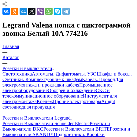
Legrand Valena нопка с пиктограммой
звонка Белый 10А 774216
Главная
—
Каталог
—
Розетки и выключатели
Светотехника
Автоматы. Дифавтоматы. УЗО
Шкафы и боксы.
Счетчики. Комплектующие к шкафам
Кабель. Провод
Для
электромонтажа и прокладки кабеля
Промышленное
электрооборудование
Обогрев и охлаждение
СКС и
телекоммуникационное оборудование
Инструмент для
электромонтажа
Крепеж
Прочие электротовары
Arlight
светодиодная продукция
—
Розетки и Выключатели Legrand
Розетки и Выключатели Schneider Electric
Розетки и
Выключатели DKC
Розетки и Выключатели BRITE
Розетки и
Выключатели SKANDY
Подрозетники. Коробки