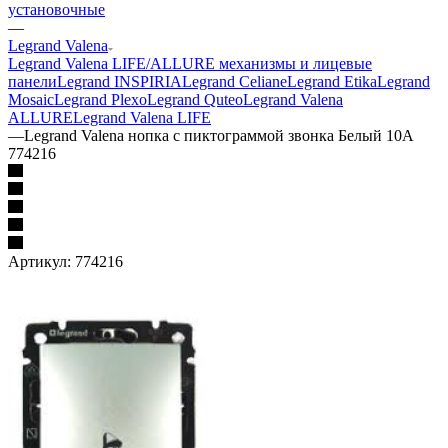
установочные
—
Legrand Valena
Legrand Valena LIFE/ALLURE механизмы и лицевые
панели
Legrand INSPIRIA
Legrand Celiane
Legrand Etika
Legrand
Mosaic
Legrand Plexo
Legrand Quteo
Legrand Valena
ALLURE
Legrand Valena LIFE
—
Legrand Valena нопка с пиктограммой звонка Белый 10А
774216
Артикул:
774216