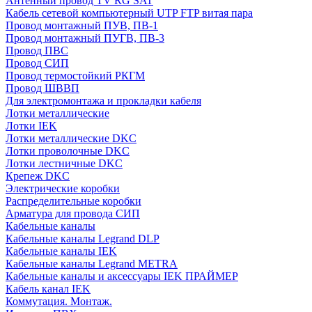
Антенный провод TV RG SAT
Кабель сетевой компьютерный UTP FTP витая пара
Провод монтажный ПУВ, ПВ-1
Провод монтажный ПУГВ, ПВ-3
Провод ПВС
Провод СИП
Провод термостойкий РКГМ
Провод ШВВП
Для электромонтажа и прокладки кабеля
Лотки металлические
Лотки IEK
Лотки металлические DKC
Лотки проволочные DKC
Лотки лестничные DKC
Крепеж DKC
Электрические коробки
Распределительные коробки
Арматура для провода СИП
Кабельные каналы
Кабельные каналы Legrand DLP
Кабельные каналы IEK
Кабельные каналы Legrand METRA
Кабельные каналы и аксессуары IEK ПРАЙМЕР
Кабель канал IEK
Коммутация. Монтаж.