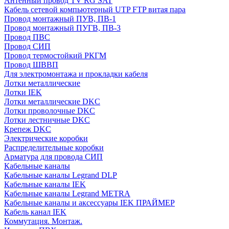
Антенный провод TV RG SAT
Кабель сетевой компьютерный UTP FTP витая пара
Провод монтажный ПУВ, ПВ-1
Провод монтажный ПУГВ, ПВ-3
Провод ПВС
Провод СИП
Провод термостойкий РКГМ
Провод ШВВП
Для электромонтажа и прокладки кабеля
Лотки металлические
Лотки IEK
Лотки металлические DKC
Лотки проволочные DKC
Лотки лестничные DKC
Крепеж DKC
Электрические коробки
Распределительные коробки
Арматура для провода СИП
Кабельные каналы
Кабельные каналы Legrand DLP
Кабельные каналы IEK
Кабельные каналы Legrand METRA
Кабельные каналы и аксессуары IEK ПРАЙМЕР
Кабель канал IEK
Коммутация. Монтаж.