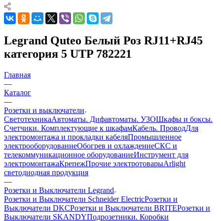
Legrand Quteo Белый Роз RJ11+RJ45
категория 5 UTP 782221
Главная
—
Каталог
—
Розетки и выключатели
Светотехника
Автоматы. Дифавтоматы. УЗО
Шкафы и боксы.
Счетчики. Комплектующие к шкафам
Кабель. Провод
Для
электромонтажа и прокладки кабеля
Промышленное
электрооборудование
Обогрев и охлаждение
СКС и
телекоммуникационное оборудование
Инструмент для
электромонтажа
Крепеж
Прочие электротовары
Arlight
светодиодная продукция
—
Розетки и Выключатели Legrand
Розетки и Выключатели Schneider Electric
Розетки и
Выключатели DKC
Розетки и Выключатели BRITE
Розетки и
Выключатели SKANDY
Подрозетники. Коробки