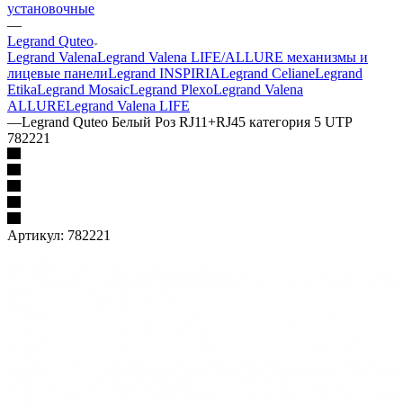
установочные
—
Legrand Quteo
Legrand Valena
Legrand Valena LIFE/ALLURE механизмы и
лицевые панели
Legrand INSPIRIA
Legrand Celiane
Legrand
Etika
Legrand Mosaic
Legrand Plexo
Legrand Valena
ALLURE
Legrand Valena LIFE
—
Legrand Quteo Белый Роз RJ11+RJ45 категория 5 UTP
782221
Артикул:
782221