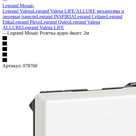
—
Legrand Mosaic
Legrand Valena
Legrand Valena LIFE/ALLURE механизмы и
лицевые панели
Legrand INSPIRIA
Legrand Celiane
Legrand
Etika
Legrand Plexo
Legrand Quteo
Legrand Valena
ALLURE
Legrand Valena LIFE
—
Legrand Mosaic Розетка аудио 4конт. 2м
Артикул:
078760