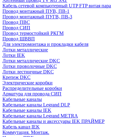
Антенный провод TV RG SAT
Кабель сетевой компьютерный UTP FTP витая пара
Провод монтажный ПУВ, ПВ-1
Провод монтажный ПУГВ, ПВ-3
Провод ПВС
Провод СИП
Провод термостойкий РКГМ
Провод ШВВП
Для электромонтажа и прокладки кабеля
Лотки металлические
Лотки IEK
Лотки металлические DKC
Лотки проволочные DKC
Лотки лестничные DKC
Крепеж DKC
Электрические коробки
Распределительные коробки
Арматура для провода СИП
Кабельные каналы
Кабельные каналы Legrand DLP
Кабельные каналы IEK
Кабельные каналы Legrand METRA
Кабельные каналы и аксессуары IEK ПРАЙМЕР
Кабель канал IEK
Коммутация. Монтаж.