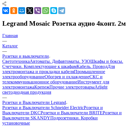
Legrand Mosaic Розетка аудио 4конт. 2м
Главная
—
Каталог
—
Розетки и выключатели
Светотехника
Автоматы. Дифавтоматы. УЗО
Шкафы и боксы.
Счетчики. Комплектующие к шкафам
Кабель. Провод
Для
электромонтажа и прокладки кабеля
Промышленное
электрооборудование
Обогрев и охлаждение
СКС и
телекоммуникационное оборудование
Инструмент для
электромонтажа
Крепеж
Прочие электротовары
Arlight
светодиодная продукция
—
Розетки и Выключатели Legrand
Розетки и Выключатели Schneider Electric
Розетки и
Выключатели DKC
Розетки и Выключатели BRITE
Розетки и
Выключатели SKANDY
Подрозетники. Коробки
установочные