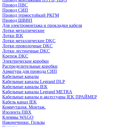
Провод ПВС
Провод СИП
Провод термостойкий РКГМ
Провод ШВВП
Для электромонтажа и прокладки кабеля
Лотки металлические
Лотки IEK
Лотки металлические DKC
Лотки проволочные DKC
Лотки лестничные DKC
Крепеж DKC
Электрические коробки
Распределительные коробки
Арматура для провода СИП
Кабельные каналы
Кабельные каналы Legrand DLP
Кабельные каналы IEK
Кабельные каналы Legrand METRA
Кабельные каналы и аксессуары IEK ПРАЙМЕР
Кабель канал IEK
Коммутация. Монтаж.
Изолента ПВХ
Клеммы WAGO
Наконечники. Гильзы