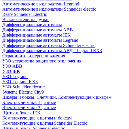
Автоматические выключатели Legrand
Автоматические выключатели Schneider electric
Resi9 Schneider Electric
Выключатели нагрузки
Дифференциальные автоматы
Дифференциальные автоматы ABB
Дифференциальные автоматы IEK
Дифференциальные автоматы Legrand
Дифференциальные автоматы Schneider electric
Дифференциальные автоматы АВДТ Legrand RX3
Ограничители перенапряжения
УЗО устройства защитного отключения
УЗО ABB
УЗО IEK
УЗО Legrand
УЗО Legrand RX3
УЗО Schneider electric
Systeme Electric City9
Шкафы и боксы. Счетчики. Комплектующие к шкафам
Электросчетчики 1 фазные
Электросчетчики 3 фазные
Щиты и боксы IEK
Комплектующие к щитам и боксам
Комплектующие к щитам Schneider Electric
Щиты и боксы Schneider electric