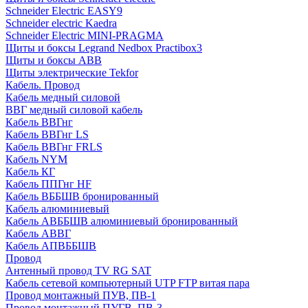
Schneider Electric EASY9
Schneider electric Kaedra
Schneider Electric MINI-PRAGMA
Щиты и боксы Legrand Nedbox Practibox3
Щиты и боксы ABB
Щиты электрические Tekfor
Кабель. Провод
Кабель медный силовой
ВВГ медный силовой кабель
Кабель ВВГнг
Кабель ВВГнг LS
Кабель ВВГнг FRLS
Кабель NYM
Кабель КГ
Кабель ППГнг HF
Кабель ВББШВ бронированный
Кабель алюминиевый
Кабель АВББШВ алюминиевый бронированный
Кабель АВВГ
Кабель АПВББШВ
Провод
Антенный провод TV RG SAT
Кабель сетевой компьютерный UTP FTP витая пара
Провод монтажный ПУВ, ПВ-1
Провод монтажный ПУГВ, ПВ-3