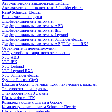
Автоматические выключатели Legrand
Автоматические выключатели Schneider electric
Resi9 Schneider Electric
Выключатели нагрузки
Дифференциальные автоматы
Дифференциальные автоматы ABB
Дифференциальные автоматы IEK
Дифференциальные автоматы Legrand
Дифференциальные автоматы Schneider electric
Дифференциальные автоматы АВДТ Legrand RX3
Ограничители перенапряжения
УЗО устройства защитного отключения
УЗО ABB
УЗО IEK
УЗО Legrand
УЗО Legrand RX3
УЗО Schneider electric
Systeme Electric City9
Шкафы и боксы. Счетчики. Комплектующие к шкафам
Электросчетчики 1 фазные
Электросчетчики 3 фазные
Щиты и боксы IEK
Комплектующие к щитам и боксам
Комплектующие к щитам Schneider Electric
Щиты и боксы Schneider electric