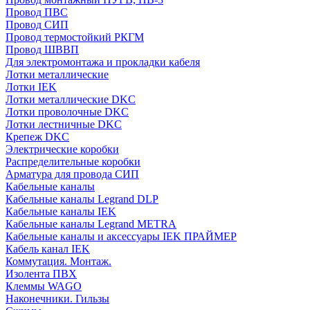
Провод ПВС
Провод СИП
Провод термостойкий РКГМ
Провод ШВВП
Для электромонтажа и прокладки кабеля
Лотки металлические
Лотки IEK
Лотки металлические DKC
Лотки проволочные DKC
Лотки лестничные DKC
Крепеж DKC
Электрические коробки
Распределительные коробки
Арматура для провода СИП
Кабельные каналы
Кабельные каналы Legrand DLP
Кабельные каналы IEK
Кабельные каналы Legrand METRA
Кабельные каналы и аксессуары IEK ПРАЙМЕР
Кабель канал IEK
Коммутация. Монтаж.
Изолента ПВХ
Клеммы WAGO
Наконечники. Гильзы