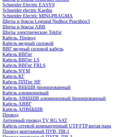
Schneider Electric EASY9
Schneider electric Kaedra
Schneider Electric MINI-PRAGMA
Щиты и боксы Legrand Nedbox Practibox3
Щиты и боксы ABB
Щиты электрические Tekfor
Кабель. Провод
Кабель медный силовой
ВВГ медный силовой кабель
Кабель ВВГнг
Кабель ВВГнг LS
Кабель ВВГнг FRLS
Кабель NYM
Кабель КГ
Кабель ППГнг HF
Кабель ВББШВ бронированный
Кабель алюминиевый
Кабель АВББШВ алюминиевый бронированный
Кабель АВВГ
Кабель АПВББШВ
Провод
Антенный провод TV RG SAT
Кабель сетевой компьютерный UTP FTP витая пара
Провод монтажный ПУВ, ПВ-1
Провод монтажный ПУГВ, ПВ-3