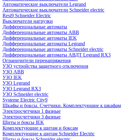
Автоматические выключатели Legrand
Автоматические выключатели Schneider electric
Resi9 Schneider Electric
Выключатели нагрузки
Дифференциальные автоматы
Дифференциальные автоматы ABB
Дифференциальные автоматы IEK
Дифференциальные автоматы Legrand
Дифференциальные автоматы Schneider electric
Дифференциальные автоматы АВДТ Legrand RX3
Ограничители перенапряжения
УЗО устройства защитного отключения
УЗО ABB
УЗО IEK
УЗО Legrand
УЗО Legrand RX3
УЗО Schneider electric
Systeme Electric City9
Шкафы и боксы. Счетчики. Комплектующие к шкафам
Электросчетчики 1 фазные
Электросчетчики 3 фазные
Щиты и боксы IEK
Комплектующие к щитам и боксам
Комплектующие к щитам Schneider Electric
Щиты и боксы Schneider electric