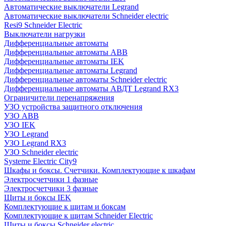
Автоматические выключатели Legrand
Автоматические выключатели Schneider electric
Resi9 Schneider Electric
Выключатели нагрузки
Дифференциальные автоматы
Дифференциальные автоматы ABB
Дифференциальные автоматы IEK
Дифференциальные автоматы Legrand
Дифференциальные автоматы Schneider electric
Дифференциальные автоматы АВДТ Legrand RX3
Ограничители перенапряжения
УЗО устройства защитного отключения
УЗО ABB
УЗО IEK
УЗО Legrand
УЗО Legrand RX3
УЗО Schneider electric
Systeme Electric City9
Шкафы и боксы. Счетчики. Комплектующие к шкафам
Электросчетчики 1 фазные
Электросчетчики 3 фазные
Щиты и боксы IEK
Комплектующие к щитам и боксам
Комплектующие к щитам Schneider Electric
Щиты и боксы Schneider electric