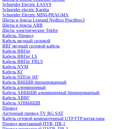
Schneider Electric EASY9
Schneider electric Kaedra
Schneider Electric MINI-PRAGMA
Щиты и боксы Legrand Nedbox Practibox3
Щиты и боксы ABB
Щиты электрические Tekfor
Кабель. Провод
Кабель медный силовой
ВВГ медный силовой кабель
Кабель ВВГнг
Кабель ВВГнг LS
Кабель ВВГнг FRLS
Кабель NYM
Кабель КГ
Кабель ППГнг HF
Кабель ВББШВ бронированный
Кабель алюминиевый
Кабель АВББШВ алюминиевый бронированный
Кабель АВВГ
Кабель АПВББШВ
Провод
Антенный провод TV RG SAT
Кабель сетевой компьютерный UTP FTP витая пара
Провод монтажный ПУВ, ПВ-1
Провод монтажный ПУГВ, ПВ-3