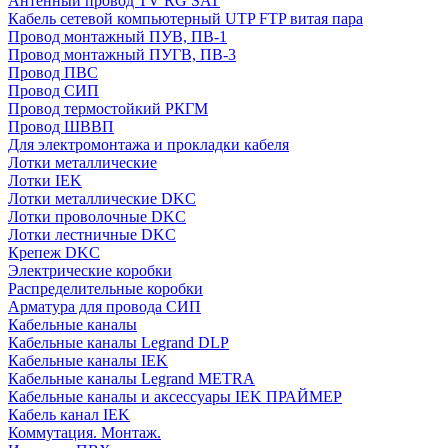
Антенный провод TV RG SAT
Кабель сетевой компьютерный UTP FTP витая пара
Провод монтажный ПУВ, ПВ-1
Провод монтажный ПУГВ, ПВ-3
Провод ПВС
Провод СИП
Провод термостойкий РКГМ
Провод ШВВП
Для электромонтажа и прокладки кабеля
Лотки металлические
Лотки IEK
Лотки металлические DKC
Лотки проволочные DKC
Лотки лестничные DKC
Крепеж DKC
Электрические коробки
Распределительные коробки
Арматура для провода СИП
Кабельные каналы
Кабельные каналы Legrand DLP
Кабельные каналы IEK
Кабельные каналы Legrand METRA
Кабельные каналы и аксессуары IEK ПРАЙМЕР
Кабель канал IEK
Коммутация. Монтаж.