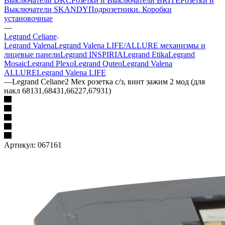
Выключатели DKC
Розетки и Выключатели BRITE
Розетки и
Выключатели SKANDY
Подрозетники. Коробки
установочные
—
Legrand Celiane
Legrand Valena
Legrand Valena LIFE/ALLURE механизмы и
лицевые панели
Legrand INSPIRIA
Legrand Etika
Legrand
Mosaic
Legrand Plexo
Legrand Quteo
Legrand Valena
ALLURE
Legrand Valena LIFE
—
Legrand Celiane2 Мех розетка с/з, винт зажим 2 мод (для
накл 68131,68431,66227,67931)
Артикул:
067161