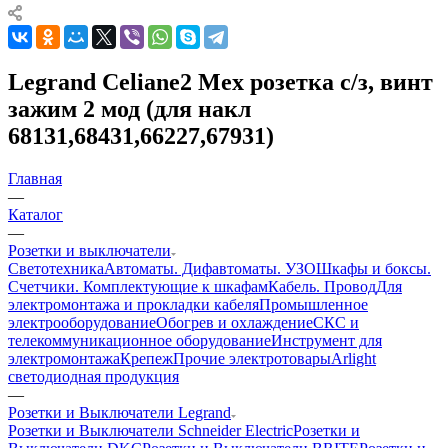
Legrand Celiane2 Мех розетка с/з, винт
зажим 2 мод (для накл
68131,68431,66227,67931)
Главная
—
Каталог
—
Розетки и выключатели
Светотехника
Автоматы. Дифавтоматы. УЗО
Шкафы и боксы.
Счетчики. Комплектующие к шкафам
Кабель. Провод
Для
электромонтажа и прокладки кабеля
Промышленное
электрооборудование
Обогрев и охлаждение
СКС и
телекоммуникационное оборудование
Инструмент для
электромонтажа
Крепеж
Прочие электротовары
Arlight
светодиодная продукция
—
Розетки и Выключатели Legrand
Розетки и Выключатели Schneider Electric
Розетки и