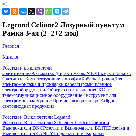
Legrand Celiane2 Лазурный пунктум
Рамка 3-ая (2+2+2 мод)
Главная
—
Каталог
—
Розетки и выключатели
Светотехника
Автоматы. Дифавтоматы. УЗО
Шкафы и боксы.
Счетчики. Комплектующие к шкафам
Кабель. Провод
Для
электромонтажа и прокладки кабеля
Промышленное
электрооборудование
Обогрев и охлаждение
СКС и
телекоммуникационное оборудование
Инструмент для
электромонтажа
Крепеж
Прочие электротовары
Arlight
светодиодная продукция
—
Розетки и Выключатели Legrand
Розетки и Выключатели Schneider Electric
Розетки и
Выключатели DKC
Розетки и Выключатели BRITE
Розетки и
Выключатели SKANDY
Подрозетники. Коробки