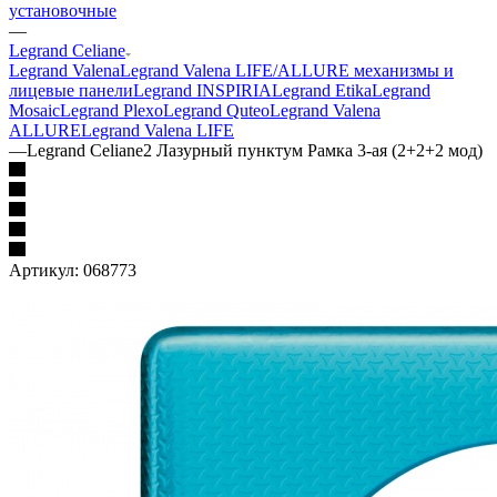
установочные
—
Legrand Celiane
Legrand Valena
Legrand Valena LIFE/ALLURE механизмы и
лицевые панели
Legrand INSPIRIA
Legrand Etika
Legrand
Mosaic
Legrand Plexo
Legrand Quteo
Legrand Valena
ALLURE
Legrand Valena LIFE
—
Legrand Celiane2 Лазурный пунктум Рамка 3-ая (2+2+2 мод)
Артикул:
068773