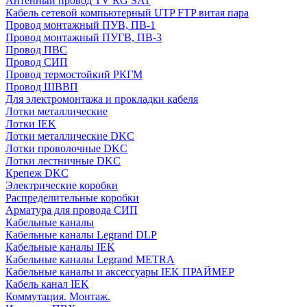
Антенный провод TV RG SAT
Кабель сетевой компьютерный UTP FTP витая пара
Провод монтажный ПУВ, ПВ-1
Провод монтажный ПУГВ, ПВ-3
Провод ПВС
Провод СИП
Провод термостойкий РКГМ
Провод ШВВП
Для электромонтажа и прокладки кабеля
Лотки металлические
Лотки IEK
Лотки металлические DKC
Лотки проволочные DKC
Лотки лестничные DKC
Крепеж DKC
Электрические коробки
Распределительные коробки
Арматура для провода СИП
Кабельные каналы
Кабельные каналы Legrand DLP
Кабельные каналы IEK
Кабельные каналы Legrand METRA
Кабельные каналы и аксессуары IEK ПРАЙМЕР
Кабель канал IEK
Коммутация. Монтаж.