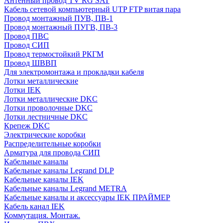
Антенный провод TV RG SAT
Кабель сетевой компьютерный UTP FTP витая пара
Провод монтажный ПУВ, ПВ-1
Провод монтажный ПУГВ, ПВ-3
Провод ПВС
Провод СИП
Провод термостойкий РКГМ
Провод ШВВП
Для электромонтажа и прокладки кабеля
Лотки металлические
Лотки IEK
Лотки металлические DKC
Лотки проволочные DKC
Лотки лестничные DKC
Крепеж DKC
Электрические коробки
Распределительные коробки
Арматура для провода СИП
Кабельные каналы
Кабельные каналы Legrand DLP
Кабельные каналы IEK
Кабельные каналы Legrand METRA
Кабельные каналы и аксессуары IEK ПРАЙМЕР
Кабель канал IEK
Коммутация. Монтаж.