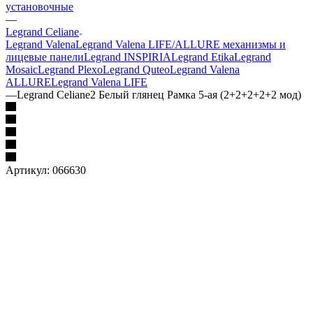
установочные
—
Legrand Celiane
Legrand Valena
Legrand Valena LIFE/ALLURE механизмы и
лицевые панели
Legrand INSPIRIA
Legrand Etika
Legrand
Mosaic
Legrand Plexo
Legrand Quteo
Legrand Valena
ALLURE
Legrand Valena LIFE
—
Legrand Celiane2 Белый глянец Рамка 5-ая (2+2+2+2+2 мод)
Артикул:
066630