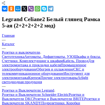
Legrand Celiane2 Белый глянец Рамка
5-ая (2+2+2+2+2 мод)
Главная
—
Каталог
—
Розетки и выключатели
Светотехника
Автоматы. Дифавтоматы. УЗО
Шкафы и боксы.
Счетчики. Комплектующие к шкафам
Кабель. Провод
Для
электромонтажа и прокладки кабеля
Промышленное
электрооборудование
Обогрев и охлаждение
СКС и
телекоммуникационное оборудование
Инструмент для
электромонтажа
Крепеж
Прочие электротовары
Arlight
светодиодная продукция
—
Розетки и Выключатели Legrand
Розетки и Выключатели Schneider Electric
Розетки и
Выключатели DKC
Розетки и Выключатели BRITE
Розетки и
Выключатели SKANDY
Подрозетники. Коробки