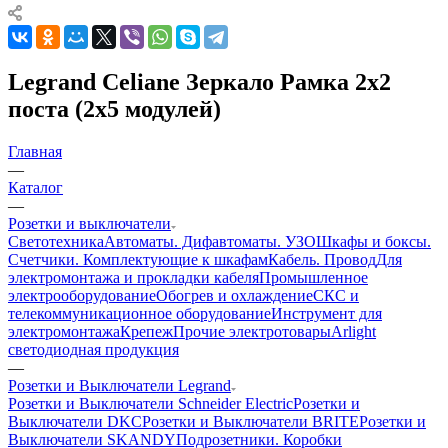
Legrand Celiane Зеркало Рамка 2х2
поста (2х5 модулей)
Главная
—
Каталог
—
Розетки и выключатели
Светотехника
Автоматы. Дифавтоматы. УЗО
Шкафы и боксы.
Счетчики. Комплектующие к шкафам
Кабель. Провод
Для
электромонтажа и прокладки кабеля
Промышленное
электрооборудование
Обогрев и охлаждение
СКС и
телекоммуникационное оборудование
Инструмент для
электромонтажа
Крепеж
Прочие электротовары
Arlight
светодиодная продукция
—
Розетки и Выключатели Legrand
Розетки и Выключатели Schneider Electric
Розетки и
Выключатели DKC
Розетки и Выключатели BRITE
Розетки и
Выключатели SKANDY
Подрозетники. Коробки