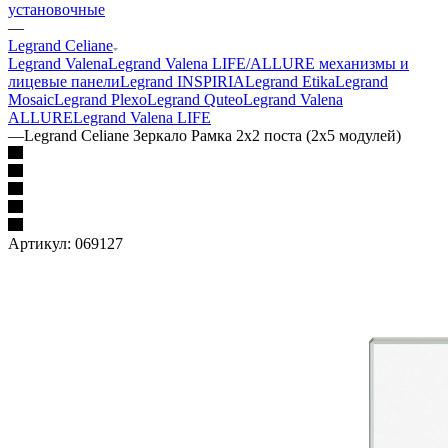
установочные
—
Legrand Celiane
Legrand Valena
Legrand Valena LIFE/ALLURE механизмы и
лицевые панели
Legrand INSPIRIA
Legrand Etika
Legrand
Mosaic
Legrand Plexo
Legrand Quteo
Legrand Valena
ALLURE
Legrand Valena LIFE
—
Legrand Celiane Зеркало Рамка 2х2 поста (2х5 модулей)
Артикул:
069127