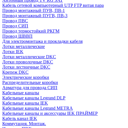
Антенный провод TV RG SAT
Кабель сетевой компьютерный UTP FTP витая пара
Провод монтажный ПУВ, ПВ-1
Провод монтажный ПУГВ, ПВ-3
Провод ПВС
Провод СИП
Провод термостойкий РКГМ
Провод ШВВП
Для электромонтажа и прокладки кабеля
Лотки металлические
Лотки IEK
Лотки металлические DKC
Лотки проволочные DKC
Лотки лестничные DKC
Крепеж DKC
Электрические коробки
Распределительные коробки
Арматура для провода СИП
Кабельные каналы
Кабельные каналы Legrand DLP
Кабельные каналы IEK
Кабельные каналы Legrand METRA
Кабельные каналы и аксессуары IEK ПРАЙМЕР
Кабель канал IEK
Коммутация. Монтаж.