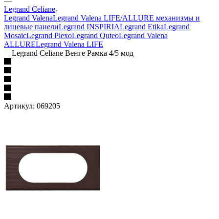
—
Legrand Celiane
Legrand Valena
Legrand Valena LIFE/ALLURE механизмы и
лицевые панели
Legrand INSPIRIA
Legrand Etika
Legrand
Mosaic
Legrand Plexo
Legrand Quteo
Legrand Valena
ALLURE
Legrand Valena LIFE
—
Legrand Celiane Венге Рамка 4/5 мод
Артикул:
069205