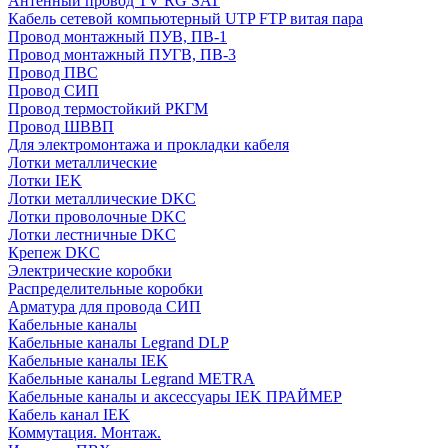
Антенный провод TV RG SAT
Кабель сетевой компьютерный UTP FTP витая пара
Провод монтажный ПУВ, ПВ-1
Провод монтажный ПУГВ, ПВ-3
Провод ПВС
Провод СИП
Провод термостойкий РКГМ
Провод ШВВП
Для электромонтажа и прокладки кабеля
Лотки металлические
Лотки IEK
Лотки металлические DKC
Лотки проволочные DKC
Лотки лестничные DKC
Крепеж DKC
Электрические коробки
Распределительные коробки
Арматура для провода СИП
Кабельные каналы
Кабельные каналы Legrand DLP
Кабельные каналы IEK
Кабельные каналы Legrand METRA
Кабельные каналы и аксессуары IEK ПРАЙМЕР
Кабель канал IEK
Коммутация. Монтаж.