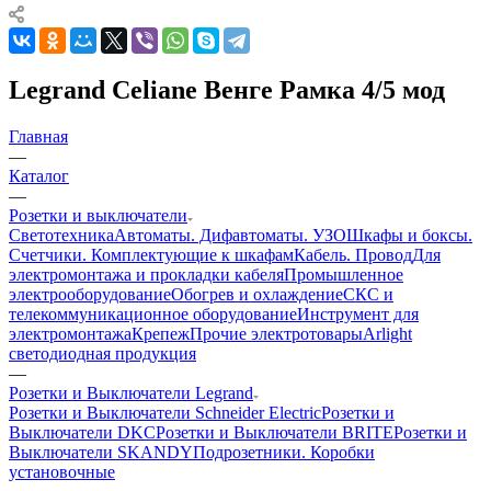
Legrand Celiane Венге Рамка 4/5 мод
Главная
—
Каталог
—
Розетки и выключатели
Светотехника
Автоматы. Дифавтоматы. УЗО
Шкафы и боксы.
Счетчики. Комплектующие к шкафам
Кабель. Провод
Для
электромонтажа и прокладки кабеля
Промышленное
электрооборудование
Обогрев и охлаждение
СКС и
телекоммуникационное оборудование
Инструмент для
электромонтажа
Крепеж
Прочие электротовары
Arlight
светодиодная продукция
—
Розетки и Выключатели Legrand
Розетки и Выключатели Schneider Electric
Розетки и
Выключатели DKC
Розетки и Выключатели BRITE
Розетки и
Выключатели SKANDY
Подрозетники. Коробки
установочные