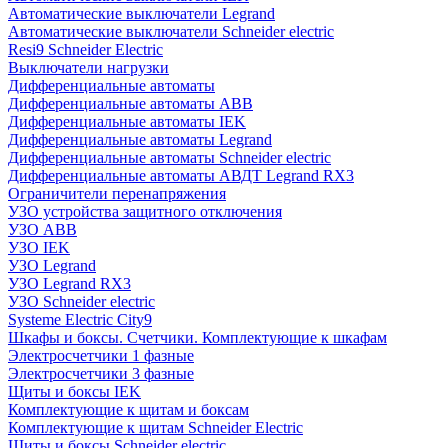
Автоматические выключатели Legrand
Автоматические выключатели Schneider electric
Resi9 Schneider Electric
Выключатели нагрузки
Дифференциальные автоматы
Дифференциальные автоматы ABB
Дифференциальные автоматы IEK
Дифференциальные автоматы Legrand
Дифференциальные автоматы Schneider electric
Дифференциальные автоматы АВДТ Legrand RX3
Ограничители перенапряжения
УЗО устройства защитного отключения
УЗО ABB
УЗО IEK
УЗО Legrand
УЗО Legrand RX3
УЗО Schneider electric
Systeme Electric City9
Шкафы и боксы. Счетчики. Комплектующие к шкафам
Электросчетчики 1 фазные
Электросчетчики 3 фазные
Щиты и боксы IEK
Комплектующие к щитам и боксам
Комплектующие к щитам Schneider Electric
Щиты и боксы Schneider electric