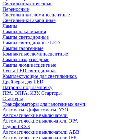
Cветильники точечные
Переносные
Светильники люминесцентные
Светильники аварийные
Лампы
Лампы накаливания
Лампы светодиодные
Лампы светодиодные LED
Лампы галогенные
Компактные люминесцентные
Лампы газоразрядные
Лампы люминесцентные
Лента LED светодиодная
Комплектующие для светильников
Драйверы для LED
Патроны под лампочку
ПРА. ЭПРА. ИЗУ. Стартеры
Стартеры
Трансформаторы для галогенных ламп
Автоматы. Дифавтоматы. УЗО
Автоматические выключатели
Автоматические выключатели ЭРА
Legrand RX3
Автоматические выключатели ABB
Автоматические выключатели IEK