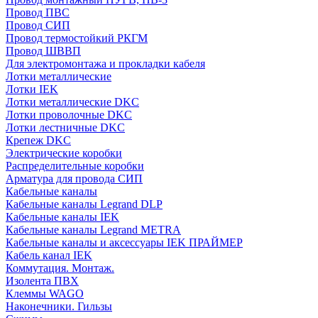
Провод ПВС
Провод СИП
Провод термостойкий РКГМ
Провод ШВВП
Для электромонтажа и прокладки кабеля
Лотки металлические
Лотки IEK
Лотки металлические DKC
Лотки проволочные DKC
Лотки лестничные DKC
Крепеж DKC
Электрические коробки
Распределительные коробки
Арматура для провода СИП
Кабельные каналы
Кабельные каналы Legrand DLP
Кабельные каналы IEK
Кабельные каналы Legrand METRA
Кабельные каналы и аксессуары IEK ПРАЙМЕР
Кабель канал IEK
Коммутация. Монтаж.
Изолента ПВХ
Клеммы WAGO
Наконечники. Гильзы