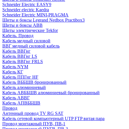
Schneider Electric EASY9
Schneider electric Kaedra
Schneider Electric MINI-PRAGMA
Щиты и боксы Legrand Nedbox Practibox3
Щиты и боксы ABB
Щиты электрические Tekfor
Кабель. Провод
Кабель медный силовой
ВВГ медный силовой кабель
Кабель ВВГнг
Кабель ВВГнг LS
Кабель ВВГнг FRLS
Кабель NYM
Кабель КГ
Кабель ППГнг HF
Кабель ВББШВ бронированный
Кабель алюминиевый
Кабель АВББШВ алюминиевый бронированный
Кабель АВВГ
Кабель АПВББШВ
Провод
Антенный провод TV RG SAT
Кабель сетевой компьютерный UTP FTP витая пара
Провод монтажный ПУВ, ПВ-1
Провод монтажный ПУГВ, ПВ-3