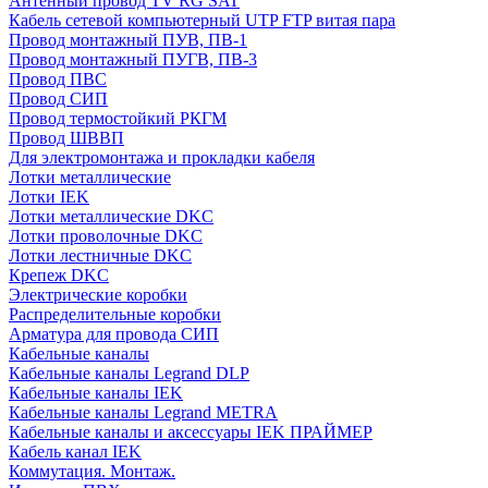
Антенный провод TV RG SAT
Кабель сетевой компьютерный UTP FTP витая пара
Провод монтажный ПУВ, ПВ-1
Провод монтажный ПУГВ, ПВ-3
Провод ПВС
Провод СИП
Провод термостойкий РКГМ
Провод ШВВП
Для электромонтажа и прокладки кабеля
Лотки металлические
Лотки IEK
Лотки металлические DKC
Лотки проволочные DKC
Лотки лестничные DKC
Крепеж DKC
Электрические коробки
Распределительные коробки
Арматура для провода СИП
Кабельные каналы
Кабельные каналы Legrand DLP
Кабельные каналы IEK
Кабельные каналы Legrand METRA
Кабельные каналы и аксессуары IEK ПРАЙМЕР
Кабель канал IEK
Коммутация. Монтаж.