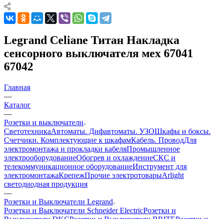
Legrand Celiane Титан Накладка
сенсорного выключателя мех 67041
67042
Главная
—
Каталог
—
Розетки и выключатели
Светотехника
Автоматы. Дифавтоматы. УЗО
Шкафы и боксы.
Счетчики. Комплектующие к шкафам
Кабель. Провод
Для
электромонтажа и прокладки кабеля
Промышленное
электрооборудование
Обогрев и охлаждение
СКС и
телекоммуникационное оборудование
Инструмент для
электромонтажа
Крепеж
Прочие электротовары
Arlight
светодиодная продукция
—
Розетки и Выключатели Legrand
Розетки и Выключатели Schneider Electric
Розетки и