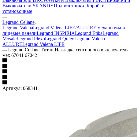
Выключатели DKC
Розетки и Выключатели BRITE
Розетки и
Выключатели SKANDY
Подрозетники. Коробки
установочные
—
Legrand Celiane
Legrand Valena
Legrand Valena LIFE/ALLURE механизмы и
лицевые панели
Legrand INSPIRIA
Legrand Etika
Legrand
Mosaic
Legrand Plexo
Legrand Quteo
Legrand Valena
ALLURE
Legrand Valena LIFE
—
Legrand Celiane Титан Накладка сенсорного выключателя
мех 67041 67042
Артикул:
068341