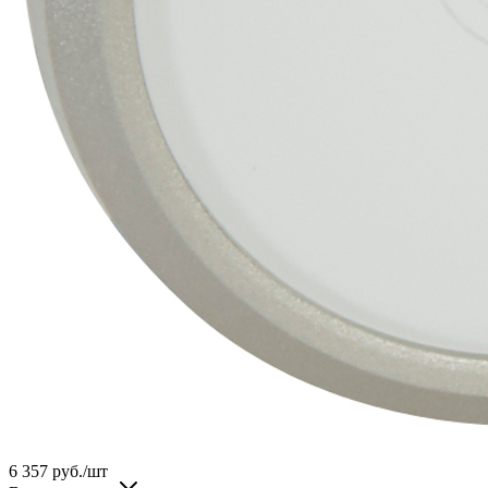
6 357
руб.
/шт