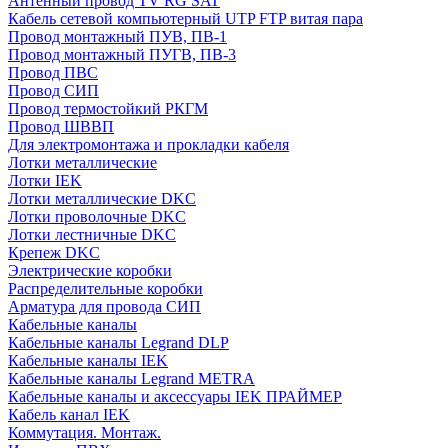
Антенный провод TV RG SAT
Кабель сетевой компьютерный UTP FTP витая пара
Провод монтажный ПУВ, ПВ-1
Провод монтажный ПУГВ, ПВ-3
Провод ПВС
Провод СИП
Провод термостойкий РКГМ
Провод ШВВП
Для электромонтажа и прокладки кабеля
Лотки металлические
Лотки IEK
Лотки металлические DKC
Лотки проволочные DKC
Лотки лестничные DKC
Крепеж DKC
Электрические коробки
Распределительные коробки
Арматура для провода СИП
Кабельные каналы
Кабельные каналы Legrand DLP
Кабельные каналы IEK
Кабельные каналы Legrand METRA
Кабельные каналы и аксессуары IEK ПРАЙМЕР
Кабель канал IEK
Коммутация. Монтаж.