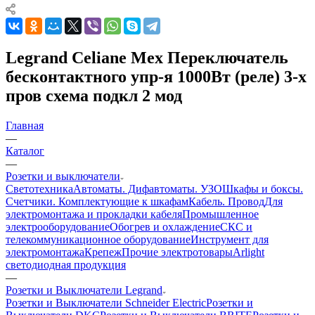
Legrand Celiane Мех Переключатель
бесконтактного упр-я 1000Вт (реле) 3-х
пров схема подкл 2 мод
Главная
—
Каталог
—
Розетки и выключатели
Светотехника
Автоматы. Дифавтоматы. УЗО
Шкафы и боксы.
Счетчики. Комплектующие к шкафам
Кабель. Провод
Для
электромонтажа и прокладки кабеля
Промышленное
электрооборудование
Обогрев и охлаждение
СКС и
телекоммуникационное оборудование
Инструмент для
электромонтажа
Крепеж
Прочие электротовары
Arlight
светодиодная продукция
—
Розетки и Выключатели Legrand
Розетки и Выключатели Schneider Electric
Розетки и