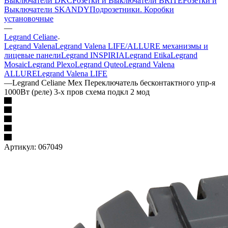
Выключатели DKC
Розетки и Выключатели BRITE
Розетки и
Выключатели SKANDY
Подрозетники. Коробки
установочные
—
Legrand Celiane
Legrand Valena
Legrand Valena LIFE/ALLURE механизмы и
лицевые панели
Legrand INSPIRIA
Legrand Etika
Legrand
Mosaic
Legrand Plexo
Legrand Quteo
Legrand Valena
ALLURE
Legrand Valena LIFE
—
Legrand Celiane Мех Переключатель бесконтактного упр-я
1000Вт (реле) 3-х пров схема подкл 2 мод
Артикул:
067049