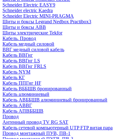
Schneider Electric EASY9
Schneider electric Kaedra
Schneider Electric MINI-PRAGMA
Щиты и боксы Legrand Nedbox Practibox3
Щиты и боксы ABB
Щиты электрические Tekfor
Кабель. Провод
Кабель медный силовой
ВВГ медный силовой кабель
Кабель ВВГнг
Кабель ВВГнг LS
Кабель ВВГнг FRLS
Кабель NYM
Кабель КГ
Кабель ППГнг HF
Кабель ВББШВ бронированный
Кабель алюминиевый
Кабель АВББШВ алюминиевый бронированный
Кабель АВВГ
Кабель АПВББШВ
Провод
Антенный провод TV RG SAT
Кабель сетевой компьютерный UTP FTP витая пара
Провод монтажный ПУВ, ПВ-1
Провод монтажный ПУГВ, ПВ-3