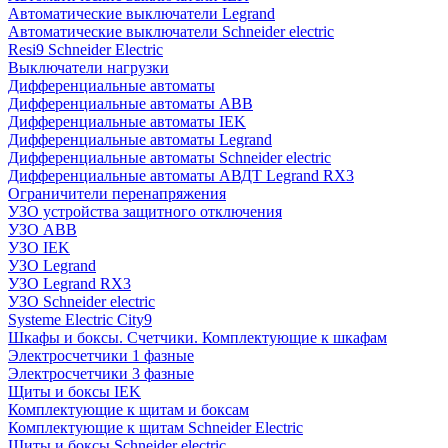
Автоматические выключатели Legrand
Автоматические выключатели Schneider electric
Resi9 Schneider Electric
Выключатели нагрузки
Дифференциальные автоматы
Дифференциальные автоматы ABB
Дифференциальные автоматы IEK
Дифференциальные автоматы Legrand
Дифференциальные автоматы Schneider electric
Дифференциальные автоматы АВДТ Legrand RX3
Ограничители перенапряжения
УЗО устройства защитного отключения
УЗО ABB
УЗО IEK
УЗО Legrand
УЗО Legrand RX3
УЗО Schneider electric
Systeme Electric City9
Шкафы и боксы. Счетчики. Комплектующие к шкафам
Электросчетчики 1 фазные
Электросчетчики 3 фазные
Щиты и боксы IEK
Комплектующие к щитам и боксам
Комплектующие к щитам Schneider Electric
Щиты и боксы Schneider electric