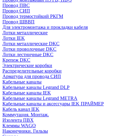
Провод ПВС
Провод СИП
Провод термостойкий РКГМ
Провод ШВВП
Для электромонтажа и прокладки кабеля
Лотки металлические
Лотки IEK
Лотки металлические DKC
Лотки проволочные DKC
Лотки лестничные DKC
Крепеж DKC
Электрические коробки
Распределительные коробки
Арматура для провода СИП
Кабельные каналы
Кабельные каналы Legrand DLP
Кабельные каналы IEK
Кабельные каналы Legrand METRA
Кабельные каналы и аксессуары IEK ПРАЙМЕР
Кабель канал IEK
Коммутация. Монтаж.
Изолента ПВХ
Клеммы WAGO
Наконечники. Гильзы