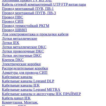
Антенный провод TV RG SAT
Кабель сетевой компьютерный UTP FTP витая пара
Провод монтажный ПУВ, ПВ-1
Провод монтажный ПУГВ, ПВ-3
Провод ПВС
Провод СИП
Провод термостойкий РКГМ
Провод ШВВП
Для электромонтажа и прокладки кабеля
Лотки металлические
Лотки IEK
Лотки металлические DKC
Лотки проволочные DKC
Лотки лестничные DKC
Крепеж DKC
Электрические коробки
Распределительные коробки
Арматура для провода СИП
Кабельные каналы
Кабельные каналы Legrand DLP
Кабельные каналы IEK
Кабельные каналы Legrand METRA
Кабельные каналы и аксессуары IEK ПРАЙМЕР
Кабель канал IEK
Коммутация. Монтаж.