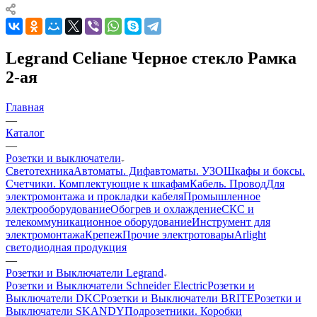
Legrand Celiane Черное стекло Рамка
2-ая
Главная
—
Каталог
—
Розетки и выключатели
Светотехника
Автоматы. Дифавтоматы. УЗО
Шкафы и боксы.
Счетчики. Комплектующие к шкафам
Кабель. Провод
Для
электромонтажа и прокладки кабеля
Промышленное
электрооборудование
Обогрев и охлаждение
СКС и
телекоммуникационное оборудование
Инструмент для
электромонтажа
Крепеж
Прочие электротовары
Arlight
светодиодная продукция
—
Розетки и Выключатели Legrand
Розетки и Выключатели Schneider Electric
Розетки и
Выключатели DKC
Розетки и Выключатели BRITE
Розетки и
Выключатели SKANDY
Подрозетники. Коробки