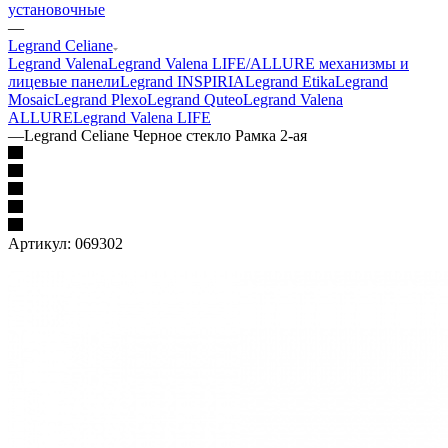
установочные
—
Legrand Celiane
Legrand Valena
Legrand Valena LIFE/ALLURE механизмы и
лицевые панели
Legrand INSPIRIA
Legrand Etika
Legrand
Mosaic
Legrand Plexo
Legrand Quteo
Legrand Valena
ALLURE
Legrand Valena LIFE
—
Legrand Celiane Черное стекло Рамка 2-ая
Артикул:
069302