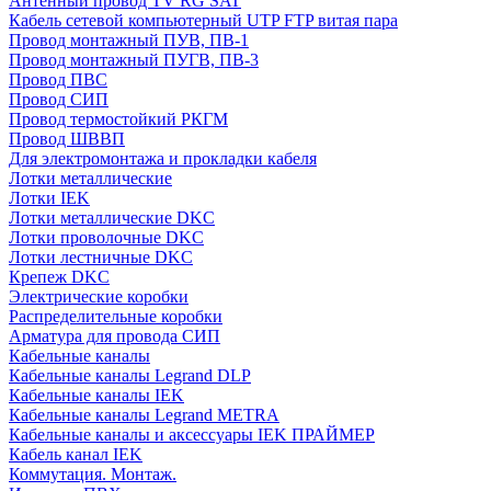
Антенный провод TV RG SAT
Кабель сетевой компьютерный UTP FTP витая пара
Провод монтажный ПУВ, ПВ-1
Провод монтажный ПУГВ, ПВ-3
Провод ПВС
Провод СИП
Провод термостойкий РКГМ
Провод ШВВП
Для электромонтажа и прокладки кабеля
Лотки металлические
Лотки IEK
Лотки металлические DKC
Лотки проволочные DKC
Лотки лестничные DKC
Крепеж DKC
Электрические коробки
Распределительные коробки
Арматура для провода СИП
Кабельные каналы
Кабельные каналы Legrand DLP
Кабельные каналы IEK
Кабельные каналы Legrand METRA
Кабельные каналы и аксессуары IEK ПРАЙМЕР
Кабель канал IEK
Коммутация. Монтаж.