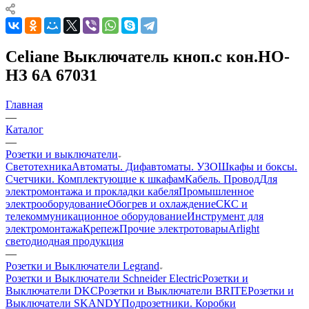
Celiane Выключатель кноп.с кон.НО-
НЗ 6А 67031
Главная
—
Каталог
—
Розетки и выключатели
Светотехника
Автоматы. Дифавтоматы. УЗО
Шкафы и боксы.
Счетчики. Комплектующие к шкафам
Кабель. Провод
Для
электромонтажа и прокладки кабеля
Промышленное
электрооборудование
Обогрев и охлаждение
СКС и
телекоммуникационное оборудование
Инструмент для
электромонтажа
Крепеж
Прочие электротовары
Arlight
светодиодная продукция
—
Розетки и Выключатели Legrand
Розетки и Выключатели Schneider Electric
Розетки и
Выключатели DKC
Розетки и Выключатели BRITE
Розетки и
Выключатели SKANDY
Подрозетники. Коробки