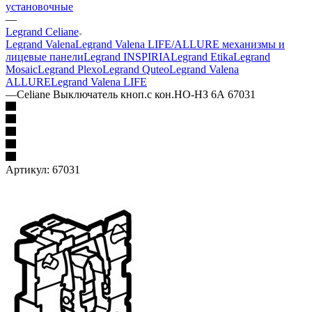
установочные
—
Legrand Celiane
Legrand Valena
Legrand Valena LIFE/ALLURE механизмы и
лицевые панели
Legrand INSPIRIA
Legrand Etika
Legrand
Mosaic
Legrand Plexo
Legrand Quteo
Legrand Valena
ALLURE
Legrand Valena LIFE
—
Celiane Выключатель кноп.с кон.НО-НЗ 6А 67031
Артикул:
67031