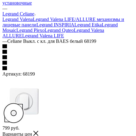
установочные
—
Legrand Celiane
Legrand Valena
Legrand Valena LIFE/ALLURE механизмы и
лицевые панели
Legrand INSPIRIA
Legrand Etika
Legrand
Mosaic
Legrand Plexo
Legrand Quteo
Legrand Valena
ALLURE
Legrand Valena LIFE
—
Celiane Выкл. с кл. для BAES белый 68199
Артикул:
68199
799
руб.
Варианты цен