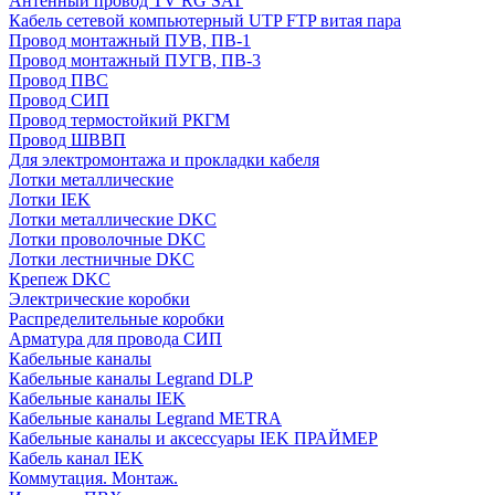
Антенный провод TV RG SAT
Кабель сетевой компьютерный UTP FTP витая пара
Провод монтажный ПУВ, ПВ-1
Провод монтажный ПУГВ, ПВ-3
Провод ПВС
Провод СИП
Провод термостойкий РКГМ
Провод ШВВП
Для электромонтажа и прокладки кабеля
Лотки металлические
Лотки IEK
Лотки металлические DKC
Лотки проволочные DKC
Лотки лестничные DKC
Крепеж DKC
Электрические коробки
Распределительные коробки
Арматура для провода СИП
Кабельные каналы
Кабельные каналы Legrand DLP
Кабельные каналы IEK
Кабельные каналы Legrand METRA
Кабельные каналы и аксессуары IEK ПРАЙМЕР
Кабель канал IEK
Коммутация. Монтаж.