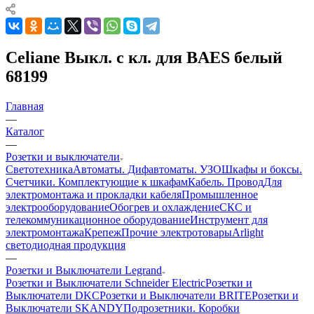
Celiane Выкл. с кл. для BAES белый
68199
Главная
—
Каталог
—
Розетки и выключатели
Светотехника
Автоматы. Дифавтоматы. УЗО
Шкафы и боксы.
Счетчики. Комплектующие к шкафам
Кабель. Провод
Для
электромонтажа и прокладки кабеля
Промышленное
электрооборудование
Обогрев и охлаждение
СКС и
телекоммуникационное оборудование
Инструмент для
электромонтажа
Крепеж
Прочие электротовары
Arlight
светодиодная продукция
—
Розетки и Выключатели Legrand
Розетки и Выключатели Schneider Electric
Розетки и
Выключатели DKC
Розетки и Выключатели BRITE
Розетки и
Выключатели SKANDY
Подрозетники. Коробки