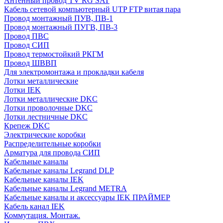
Антенный провод TV RG SAT
Кабель сетевой компьютерный UTP FTP витая пара
Провод монтажный ПУВ, ПВ-1
Провод монтажный ПУГВ, ПВ-3
Провод ПВС
Провод СИП
Провод термостойкий РКГМ
Провод ШВВП
Для электромонтажа и прокладки кабеля
Лотки металлические
Лотки IEK
Лотки металлические DKC
Лотки проволочные DKC
Лотки лестничные DKC
Крепеж DKC
Электрические коробки
Распределительные коробки
Арматура для провода СИП
Кабельные каналы
Кабельные каналы Legrand DLP
Кабельные каналы IEK
Кабельные каналы Legrand METRA
Кабельные каналы и аксессуары IEK ПРАЙМЕР
Кабель канал IEK
Коммутация. Монтаж.