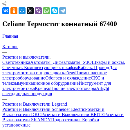
Celiane Термостат комнатный 67400
Главная
—
Каталог
—
Розетки и выключатели
Светотехника
Автоматы. Дифавтоматы. УЗО
Шкафы и боксы.
Счетчики. Комплектующие к шкафам
Кабель. Провод
Для
электромонтажа и прокладки кабеля
Промышленное
электрооборудование
Обогрев и охлаждение
СКС и
телекоммуникационное оборудование
Инструмент для
электромонтажа
Крепеж
Прочие электротовары
Arlight
светодиодная продукция
—
Розетки и Выключатели Legrand
Розетки и Выключатели Schneider Electric
Розетки и
Выключатели DKC
Розетки и Выключатели BRITE
Розетки и
Выключатели SKANDY
Подрозетники. Коробки
установочные