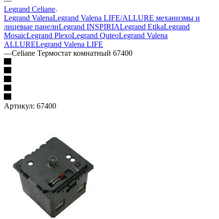
—
Legrand Celiane
Legrand Valena
Legrand Valena LIFE/ALLURE механизмы и
лицевые панели
Legrand INSPIRIA
Legrand Etika
Legrand
Mosaic
Legrand Plexo
Legrand Quteo
Legrand Valena
ALLURE
Legrand Valena LIFE
—
Celiane Термостат комнатный 67400
Артикул:
67400